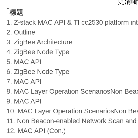
更清晰
標題
1.
Z-stack MAC API & TI cc2530 platform int
2.
Outline
3.
ZigBee Architecture
4.
ZigBee Node Type
5.
MAC API
6.
ZigBee Node Type
7.
MAC API
8.
MAC Layer Operation ScenariosNon Beac
9.
MAC API
10.
MAC Layer Operation ScenariosNon Bea
11.
Non Beacon-enabled Network Scan and 
12.
MAC API (Con.)