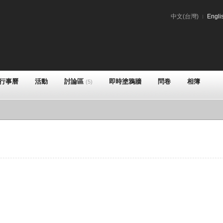
中文(台灣)
Engli
行事曆
活動
討論區
即時塗鴉牆
問卷
相簿
(5)