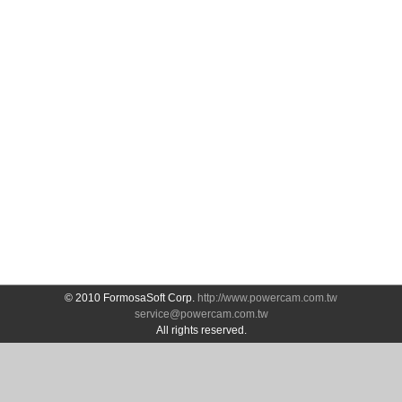
© 2010 FormosaSoft Corp.
http://www.powercam.com.tw
service@powercam.com.tw
All rights reserved.