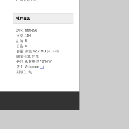
社群資訊
訪客: 880456
文章: 154
討論: 5
公告: 0
容量: 剩餘
42.7 MB
(4.8 GB)
閱讀權限: 開放
分類:
教育學習 / 實驗室
版主: Solomon
副版主: 無