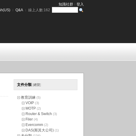
知識社群
登入
sh(US)
Q&A
線上人數:
162
文件分類
[
總覽
]
教育訓練
(5)
VOIP
(3)
MOTP
(2)
Router & Switch
(3)
Filer
(4)
Evercomm
(2)
DAS(斯其大公司)
(1)
未分類
(134)