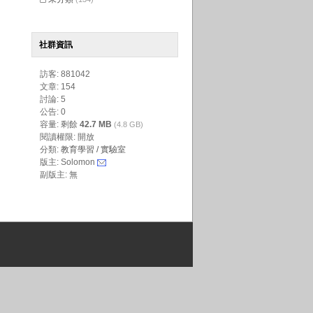
社群資訊
訪客: 881042
文章: 154
討論: 5
公告: 0
容量: 剩餘
42.7 MB
(4.8 GB)
閱讀權限: 開放
分類:
教育學習 / 實驗室
版主: Solomon
副版主: 無