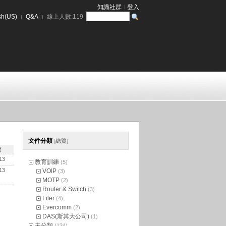
知識社群
登入
sh(US)
Q&A
線上人數:
119
文件分類
[
總覽
]
間
13
教育訓練
(5)
13
VOIP
(3)
MOTP
(2)
Router & Switch
(3)
Filer
(4)
Evercomm
(2)
DAS(斯其大公司)
(1)
未分類
(134)