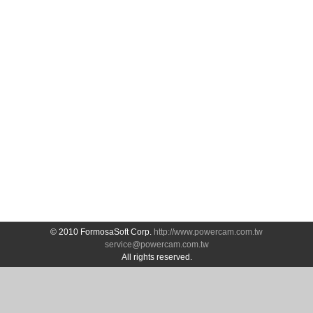
© 2010 FormosaSoft Corp.
http://www.powercam.com.tw
service@powercam.com.tw
All rights reserved.