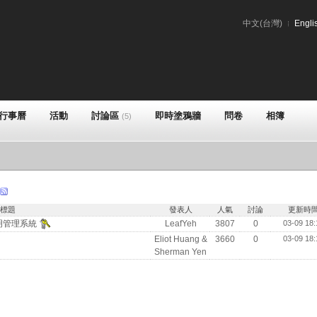
中文(台灣)
Engli
行事曆
活動
討論區
即時塗鴉牆
問卷
相簿
(5)
標題
發表人
人氣
討論
更新時
線照明管理系統
LeafYeh
3807
0
03-09 18:
Eliot Huang &
3660
0
03-09 18:
Sherman Yen