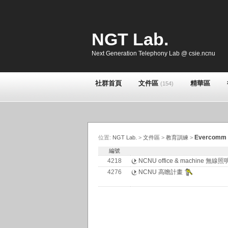
NGT Lab.
Next Generation Telephony Lab @ csie.ncnu
社群首頁
文件區
精華區
(154)
Evercomm
位置:
NGT Lab.
>
文件區
>
教育訓練
>
編號
4218
NCNU office & machine 無
4276
NCNU 高瞻計畫