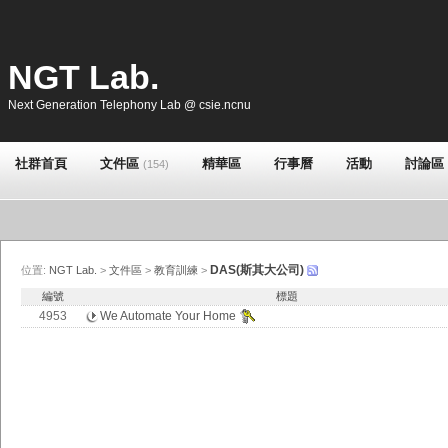
NGT Lab.
Next Generation Telephony Lab @ csie.ncnu
社群首頁
文件區
精華區
行事曆
活動
討論區
(154)
DAS(斯其大公司)
位置:
NGT Lab.
>
文件區
>
教育訓練
>
編號
標題
4953
We Automate Your Home