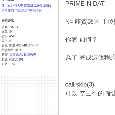
PRIME-N.DAT
版主在台灣大學 資工所 系統訓練班的 課程介紹網頁
良葛格的 C語言程式教學講義
N= 該質數的 千
社群資訊
訪客: 797841
文章: 34
討論: 454
你看 如何？
公告: 2
容量: 剩餘
433 MB
(500 MB)
閱讀權限: 開放
分類:
電腦資訊 / 軟體教學
為了 完成這個程式
版主: 高顯忠
副版主: 無
call skip(3)
可以 空三行的 輸