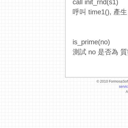
call init_rnd(s1)
呼叫 time1(), 
is_prime(no)
測試 no 是否為 
© 2010 FormosaSof
servi
A