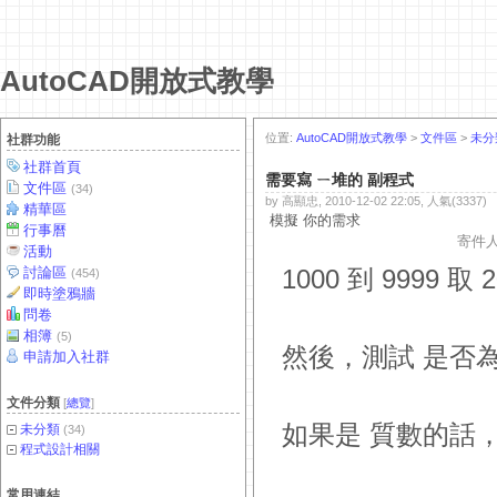
AutoCAD開放式教學
位置:
AutoCAD開放式教學
>
文件區
>
未分
社群功能
社群首頁
需要寫 ㄧ堆的 副程式
文件區
(34)
by 高顯忠, 2010-12-02 22:05, 人氣(3337)
精華區
模擬 你的需求
行事曆
寄件
活動
討論區
1000 到 9999 
(454)
即時塗鴉牆
問卷
相簿
(5)
然後，測試 是否為
申請加入社群
文件分類
[
總覽
]
如果是 質數的話
未分類
(34)
程式設計相關
常用連結