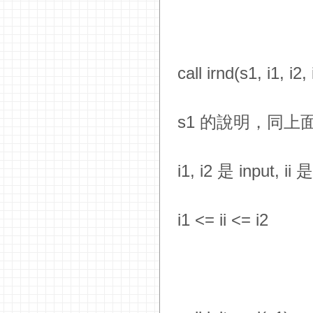
call irnd(s1, i1, i2, i
s1 的說明，同上
i1, i2 是 input, ii 
i1 <= ii <= i2