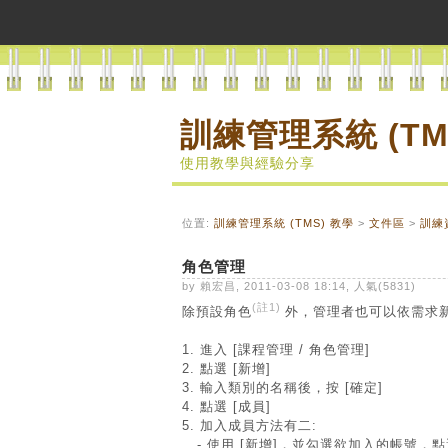
訓練管理系統 (TM
使用教學與經驗分享
位置:
訓練管理系統 (TMS) 教學
>
文件區
>
訓練
角色管理
by 賴宏昌, 2011-03-08 18:14, 人氣(5831)
(註1)
除預設角色
外，管理者也可以依需求
1. 進入 [
課程管理 / 角色管理
]
2. 點選 [
新增
]
3. 輸入類別的名稱後，按 [
確定
]
4. 點選 [
成員
]
5. 加入成員方法有二:
- 使用 [
新增
]，並勾選欲加入的帳號，點選