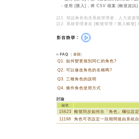
- 使用 [
匯入
]，將 CSV 檔案 (帳號資訊
註1: 預設角色包含系統管理者、人力資
註2: 系統管理者在 [帳號管理 / 匯入帳
FAQ
[
展開
]
Q1.
如何變更個別同仁的角色?
Q2.
可以修改角色的名稱嗎?
Q3.
三種角色的說明
Q4.
條件角色使用方式
討論
編號
15623
帳號同步如何在「角色」欄位設
11198
角色可否設定一段期間後由系統自