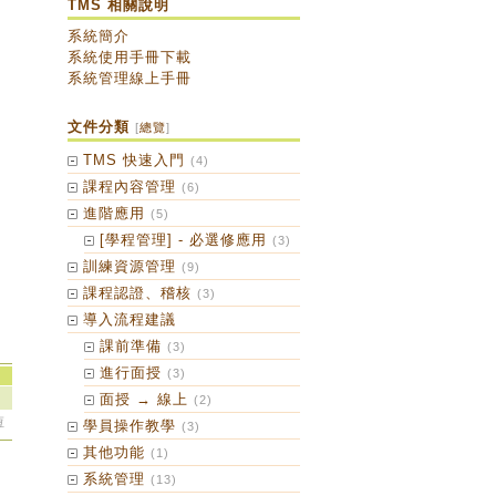
TMS 相關說明
系統簡介
系統使用手冊下載
系統管理線上手冊
文件分類
[
總覽
]
TMS 快速入門
(4)
課程內容管理
(6)
進階應用
(5)
[學程管理] - 必選修應用
(3)
訓練資源管理
(9)
課程認證、稽核
(3)
導入流程建議
課前準備
(3)
進行面授
(3)
面授 → 線上
(2)
恆
學員操作教學
(3)
其他功能
(1)
系統管理
(13)