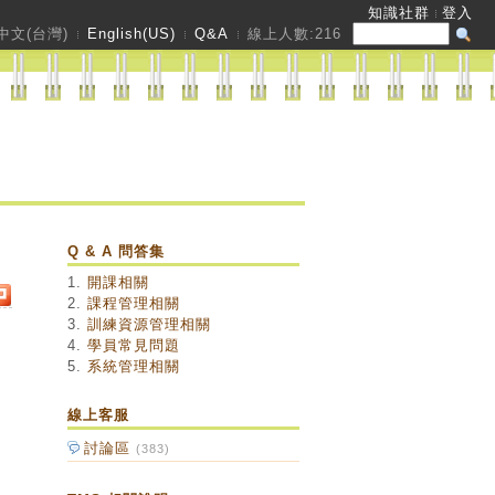
知識社群
登入
中文(台灣)
English(US)
Q&A
線上人數:
216
Q & A 問答集
1.
開課相關
2.
課程管理相關
3.
訓練資源管理相關
4.
學員常見問題
5.
系統管理相關
線上客服
討論區
(383)