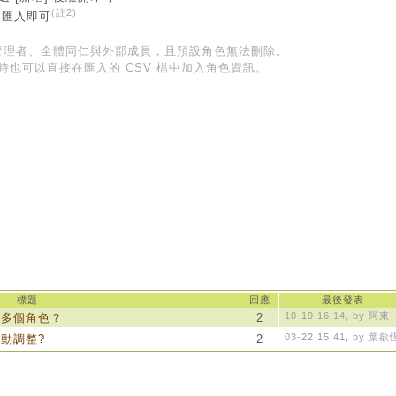
(註2)
) 匯入即可
源管理者、全體同仁與外部成員，且預設角色無法刪除。
號] 時也可以直接在匯入的 CSV 檔中加入角色資訊。
標題
回應
最後發表
10-19 16:14, by 阿東
定多個角色？
2
03-22 15:41, by 葉欲
動調整?
2