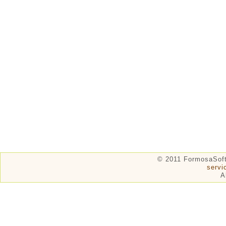
© 2011 FormosaSof
serv
A