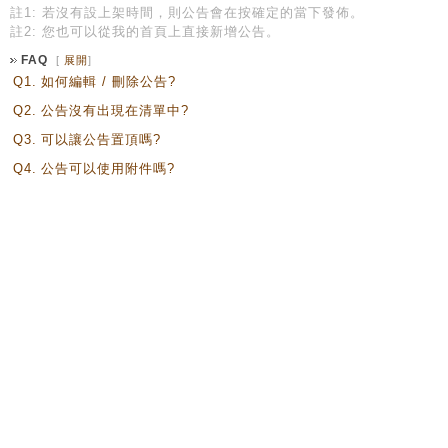
註1: 若沒有設上架時間，則公告會在按確定的當下發佈。
註2: 您也可以從我的首頁上直接新增公告。
FAQ
[
展開
]
Q1.
如何編輯 / 刪除公告?
Q2.
公告沒有出現在清單中?
Q3.
可以讓公告置頂嗎?
Q4.
公告可以使用附件嗎?