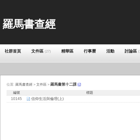
羅馬書查經
社群首頁
文件區
精華區
行事曆
活動
討論區
(27)
(
羅馬書第十二課
位置:
羅馬書查經
>
文件區
>
編號
標題
10145
信仰生活與倫理(上)