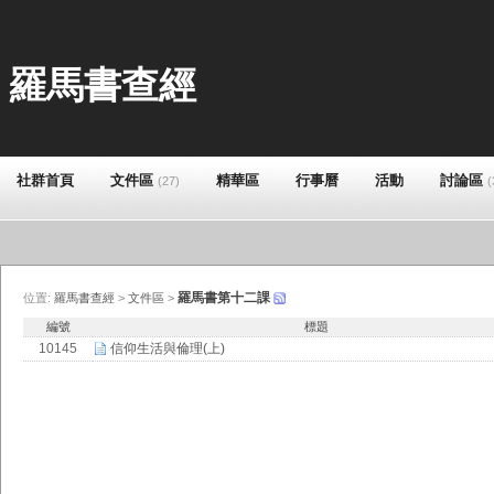
羅馬書查經
社群首頁
文件區
精華區
行事曆
活動
討論區
(27)
(
羅馬書第十二課
位置:
羅馬書查經
>
文件區
>
編號
標題
10145
信仰生活與倫理(上)