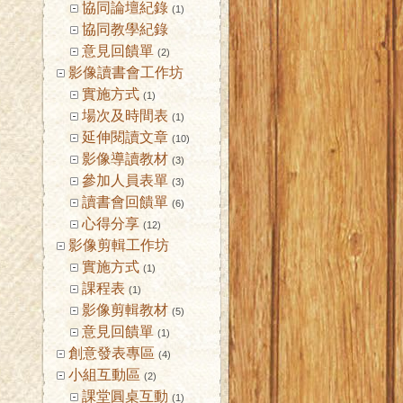
協同論壇紀錄
(1)
協同教學紀錄
意見回饋單
(2)
影像讀書會工作坊
實施方式
(1)
場次及時間表
(1)
延伸閱讀文章
(10)
影像導讀教材
(3)
參加人員表單
(3)
讀書會回饋單
(6)
心得分享
(12)
影像剪輯工作坊
實施方式
(1)
課程表
(1)
影像剪輯教材
(5)
意見回饋單
(1)
創意發表專區
(4)
小組互動區
(2)
課堂圓桌互動
(1)