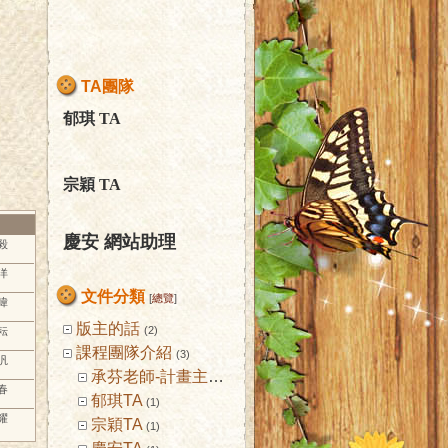
TA團隊
郁琪
TA
宗穎
TA
慶安 網站助理
冠毅
勝洋
文件分類
[
總覽
]
志暐
版主的話
(2)
家耘
課程團隊介紹
(3)
怡汎
承芬老師-計畫主持人
(1)
明春
郁琪TA
(1)
宏耀
宗穎TA
(1)