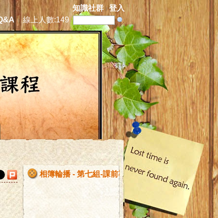
知識社群
登入
Q&A
線上人數:
149
相簿輪播 - 第七組-課前導讀0501