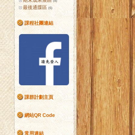
期末成果展區
(8)
最後通牒區
(6)
課程社團連結
課群計劃主頁
網站QR Code
常用連結