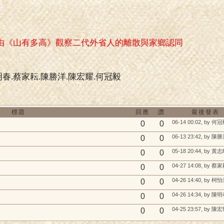
由《山有多高》觀察二代外省人的離散與家鄉認同
春.蔡家耘.陳勝洋.陳宏耀.何冠毅
標題
回應
讚
最後發表
06-14 00:02, by 何
0
0
06-13 23:42, by 陳
0
0
05-18 20:44, by 黃
0
0
04-27 14:08, by 蔡
0
0
04-26 14:40, by 柯
0
0
04-26 14:34, by 陳
0
0
04-25 23:57, by 陳
0
0