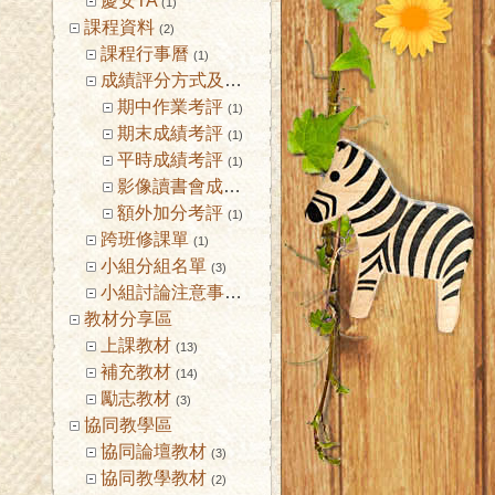
慶安TA
(1)
課程資料
(2)
課程行事曆
(1)
成績評分方式及標準
(1)
期中作業考評
(1)
期末成績考評
(1)
平時成績考評
(1)
影像讀書會成績考核
(1)
額外加分考評
(1)
跨班修課單
(1)
小組分組名單
(3)
小組討論注意事項
(2)
教材分享區
上課教材
(13)
補充教材
(14)
勵志教材
(3)
協同教學區
協同論壇教材
(3)
協同教學教材
(2)