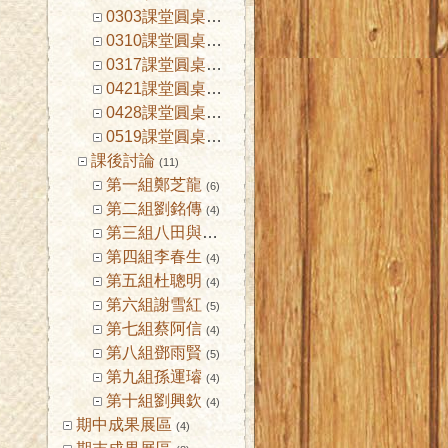
0303課堂圓桌討論
(3)
0310課堂圓桌討論
(3)
0317課堂圓桌討論
(3)
0421課堂圓桌討論
(3)
0428課堂圓桌討論
(3)
0519課堂圓桌討論
(4)
課後討論
(11)
第一組鄭芝龍
(6)
第二組劉銘傳
(4)
第三組八田與一
(4)
第四組李春生
(4)
第五組杜聰明
(4)
第六組謝雪紅
(5)
第七組蔡阿信
(4)
第八組鄧雨賢
(5)
第九組孫運璿
(4)
第十組劉興欽
(4)
期中成果展區
(4)