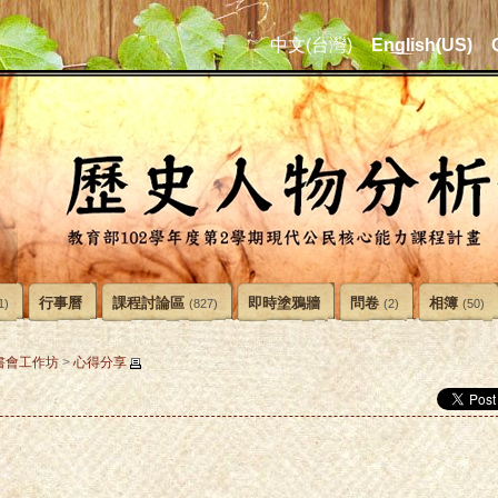
中文(台灣)
English(US)
行事曆
課程討論區
即時塗鴉牆
問卷
相簿
1)
(827)
(2)
(50)
書會工作坊
>
心得分享