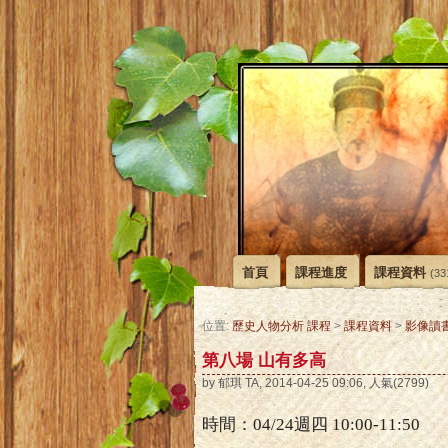
首頁
課程進度
課程資料
(33
位置:
歷史人物分析 課程
>
課程資料
>
影像讀
第八場 山有多高
by 郁琪 TA, 2014-04-25 09:06, 人氣(2799)
時間：
04/24
週四
10:00-11:50