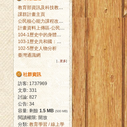
教育部資訊及科技教育司
課群計畫主頁
公民核心能力課程改進子計畫公佈欄
計畫資料上傳區-公民核心能力課程改進子計畫辦公室
104-1歷史中的身體文化
103-1歷史共和國：互文詮釋與想像
102-5歷史人物分析
臺灣通識網
[
...更多
]
社群資訊
訪客: 1737969
文章: 331
討論: 827
公告: 34
容量: 剩餘
1.5 MB
(500 MB)
閱讀權限: 開放
分類:
教育學習 / 線上學