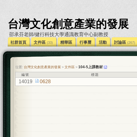
台灣文化創意產業的發展
邵承芬老師/健行科技大學通識教育中心副教授
社群首頁
文件區
精華區
行事曆
活動
討論區
(33)
(267)
104-5上課教材
位置:
台灣文化創意產業的發展
>
文件區
>
編號
標題
14019
0628