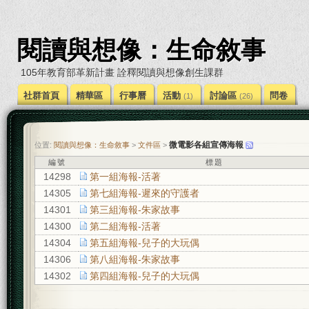
閱讀與想像：生命敘事
105年教育部革新計畫 詮釋閱讀與想像創生課群
社群首頁
精華區
行事曆
活動
討論區
問卷
(1)
(26)
微電影各組宣傳海報
位置:
閱讀與想像：生命敘事
>
文件區
>
編號
標題
14298
第一組海報-活著
14305
第七組海報-遲來的守護者
14301
第三組海報-朱家故事
14300
第二組海報-活著
14304
第五組海報-兒子的大玩偶
14306
第八組海報-朱家故事
14302
第四組海報-兒子的大玩偶