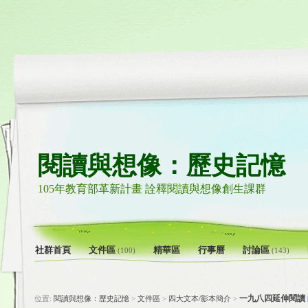
閱讀與想像：歷史記憶
105年教育部革新計畫 詮釋閱讀與想像創生課群
社群首頁
文件區
精華區
行事曆
討論區
(100)
(143)
一九八四延伸閱讀
位置:
閱讀與想像：歷史記憶
>
文件區
>
四大文本/影本簡介
>