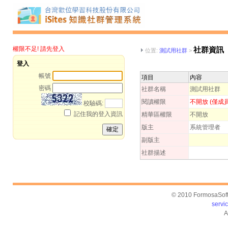
權限不足! 請先登入
社群資訊
位置:
測試用社群
>
登入
帳號
項目
內容
密碼
社群名稱
測試用社群
閱讀權限
不開放 (僅成
校驗碼:
記住我的登入資訊
精華區權限
不開放
版主
系統管理者
副版主
社群描述
© 2010 FormosaSoft
servi
A