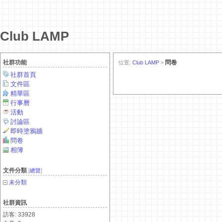
Club LAMP
社群功能
問卷
位置:
Club LAMP
>
社群首頁
文件區
精華區
行事曆
活動
討論區
即時塗鴉牆
問卷
相簿
文件分類
[
總覽
]
未分類
社群資訊
訪客: 33928