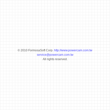
© 2010 FormosaSoft Corp.
http://www.powercam.com.tw
service@powercam.com.tw
All rights reserved.