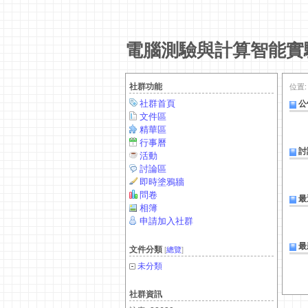
電腦測驗與計算智能實
社群功能
位置
社群首頁
公
文件區
精華區
行事曆
討
活動
討論區
即時塗鴉牆
問卷
最
相簿
申請加入社群
最
文件分類
[
總覽
]
未分類
社群資訊