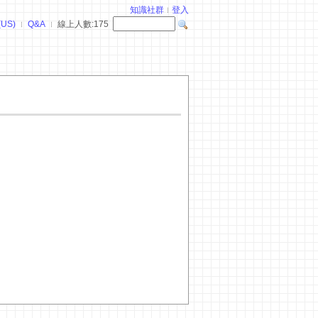
知識社群
登入
(US)
Q&A
線上人數:
175