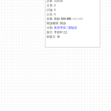
訪客: 32639
文章: 0
討論: 0
公告: 0
容量: 剩餘
500 MB
(500 MB)
閱讀權限: 開放
分類:
教育學習 / 實驗室
版主: 李政軒
副版主: 無