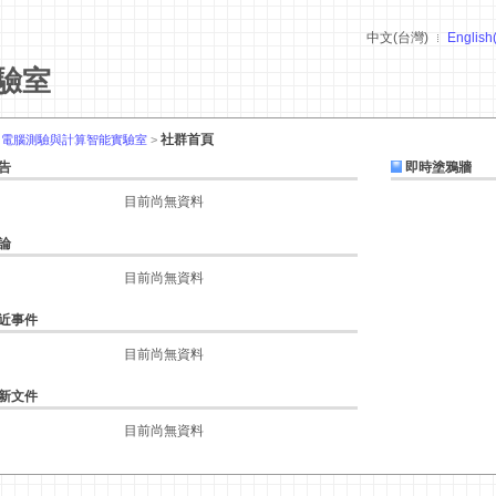
中文(台灣)
English
驗室
社群首頁
:
電腦測驗與計算智能實驗室
>
告
即時塗鴉牆
目前尚無資料
論
目前尚無資料
近事件
目前尚無資料
新文件
目前尚無資料