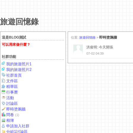
旅遊回憶錄
這是BLOG測試
即時塗鴉牆
位置:
旅遊回憶錄
>
可以用來做什麼？
洪俊明: 今天開張
07-02 04:39
社群功能
我的旅遊照片1
我的旅遊照片2
社群首頁
文件區
精華區
行事曆
活動
討論區
即時塗鴉牆
問卷
(1)
相簿
申請加入社群
分組1討論區