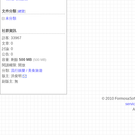
文件分類
[
總覽
]
未分類
社群資訊
訪客: 33967
文章: 0
討論: 0
公告: 0
容量: 剩餘
500 MB
(500 MB)
閱讀權限: 開放
分類:
流行娛樂 / 美食旅遊
版主: 洪俊明
副版主: 無
© 2010 FormosaSof
servi
A