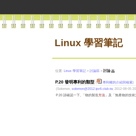
Linux 學習筆記
討論
位置:
Linux 學習筆記
>
討論區
>
P.20 發明專利的類型
(
專利權的介紹與檢索
)
(Solomon,
solomon@2012.ipv6.club.tw
, 2012-08-05 20
P.20 請確認一下, 「物的製造
方法
」及「無產物的技術