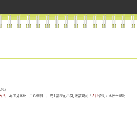
:01)
方法
」為何是屬於「用途發明」。照主講者的舉例, 應該屬於「
方法
發明」比較合理吧!