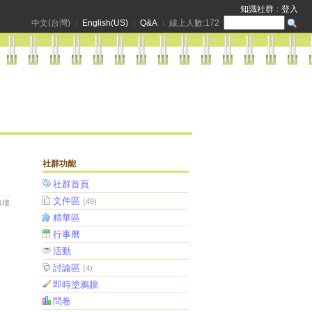
知識社群
登入
中文(台灣)
English(US)
Q&A
線上人數:
172
社群功能
社群首頁
文件區
(49)
1樓
精華區
行事曆
活動
討論區
(4)
即時塗鴉牆
問卷