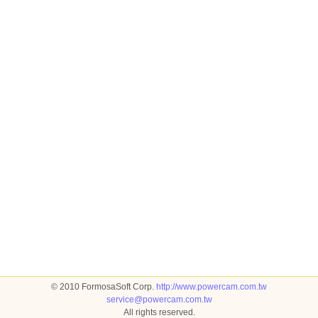
© 2010 FormosaSoft Corp.
http://www.powercam.com.tw
service@powercam.com.tw
All rights reserved.