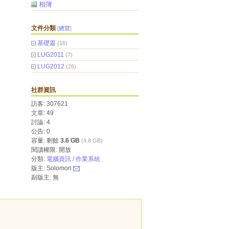
相簿
文件分類
[
總覽
]
基礎篇
(16)
LUG2011
(7)
LUG2012
(26)
社群資訊
訪客: 307621
文章: 49
討論: 4
公告: 0
容量: 剩餘
3.6 GB
(4.8 GB)
閱讀權限: 開放
分類:
電腦資訊 / 作業系統
版主: Solomon
副版主: 無