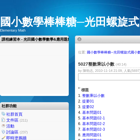
國小數學棒棒糖─光田螺旋式
Elementary Math
課程練習本 - 光田國小數學數學&應用題集
位置:
國小數學棒棒糖─光田螺旋式國小
5027整數乘以小數
(40:14)
by 陳勁志, 2010-11-14 21:09, 人氣(5697
標題
1.
整數乘以小數
2.
提要01
社群功能
3.
提要02
4.
基本問題01
社群首頁
5.
基本問題02-1
文件區
(211)
6.
基本問題02-2
活動
7.
基本問題02-3
討論區
(237)
8.
應用問題01
即時塗鴉牆