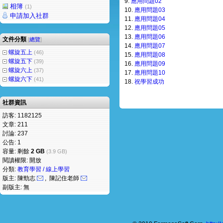
9.
應用問題02
相簿
(1)
10.
應用問題03
申請加入社群
11.
應用問題04
12.
應用問題05
13.
應用問題06
文件分類
[
總覽
]
14.
應用問題07
螺旋五上
(46)
15.
應用問題08
螺旋五下
(39)
16.
應用問題09
螺旋六上
(37)
17.
應用問題10
螺旋六下
(41)
18.
祝學習成功
社群資訊
訪客: 1182125
文章: 211
討論: 237
公告: 1
容量: 剩餘
2 GB
(3.9 GB)
閱讀權限: 開放
分類:
教育學習 / 線上學習
版主: 陳勁志
, 陳記住老師
副版主: 無