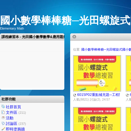
國小數學棒棒糖─光田螺旋式
Elementary Math
課程練習本 - 光田國小數學數學&應用題集
位置:
國小數學棒棒糖─光田螺旋式國小
6015P02重點補充題─工程問題(二
社群功能
人氣(8821) 討論(2), 24:57
人氣(
社群首頁
文件區
(211)
活動
討論區
(237)
即時塗鴉牆