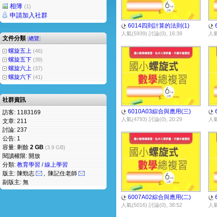
相簿
(1)
申請加入社群
6014四則計算的法則(1)
人氣(5939) 討論(0), 16:39
人氣(
文件分類
[
總覽
]
螺旋五上
(46)
螺旋五下
(39)
螺旋六上
(37)
螺旋六下
(41)
社群資訊
6010A03綜合與應用(三)
訪客: 1183169
人氣(4793) 討論(0), 20:29
人氣(
文章: 211
討論: 237
公告: 1
容量: 剩餘
2 GB
(3.9 GB)
閱讀權限: 開放
分類:
教育學習 / 線上學習
版主: 陳勁志
, 陳記住老師
副版主: 無
6007A02綜合與應用(二)
人氣(5016) 討論(0), 38:52
人氣(