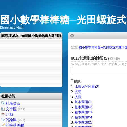
國小數學棒棒糖─光田螺旋式
Elementary Math
課程練習本 - 光田國小數學數學&應用題集
位置:
國小數學棒棒糖─光田螺旋式國小
6017比與比的性質(2)
(34:19)
by 陳記住老師, 2010-12-15 23:28, 人氣(5
標題
1.
比與比的性質(2)
2.
提要
社群功能
3.
提要
4.
基本問題01
社群首頁
5.
基本問題02
文件區
(211)
6.
基本問題03
活動
7.
基本問題04
討論區
(237)
8.
基本問題05
即時塗鴉牆