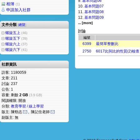
9.
基本問題06
相簿
(1)
10.
基本問題07
申請加入社群
11.
基本問題08
12.
基本問題09
... [more]
文件分類
[
總覽
]
討論
螺旋五上
(46)
編號
螺旋五下
(39)
6399
最簡單整數比
螺旋六上
(37)
螺旋六下
(41)
2750
6017比與比的性質(2)檢查
社群資訊
訪客: 1180059
文章: 211
討論: 237
公告: 1
容量: 剩餘
2 GB
(3.9 GB)
閱讀權限: 開放
分類:
教育學習 / 線上學習
版主: 陳勁志
, 陳記住老師
副版主: 無