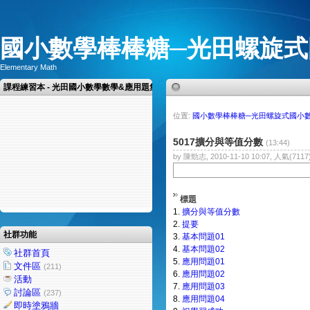
國小數學棒棒糖─光田螺旋式
Elementary Math
課程練習本 - 光田國小數學數學&應用題集
位置:
國小數學棒棒糖─光田螺旋式國小
5017擴分與等值分數
(13:44)
by 陳勁志, 2010-11-10 10:07, 人氣(7117
標題
1.
擴分與等值分數
2.
提要
社群功能
3.
基本問題01
4.
基本問題02
社群首頁
5.
應用問題01
文件區
(211)
6.
應用問題02
活動
7.
應用問題03
討論區
(237)
8.
應用問題04
即時塗鴉牆