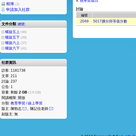
9.
祝學習成功
相簿
(1)
討論
申請加入社群
編號
2049
5017擴分與等值分數
文件分類
[
總覽
]
螺旋五上
(46)
螺旋五下
(39)
螺旋六上
(37)
螺旋六下
(41)
社群資訊
訪客: 1181738
文章: 211
討論: 237
公告: 1
容量: 剩餘
2 GB
(3.9 GB)
閱讀權限: 開放
分類:
教育學習 / 線上學習
版主: 陳勁志
, 陳記住老師
副版主: 無