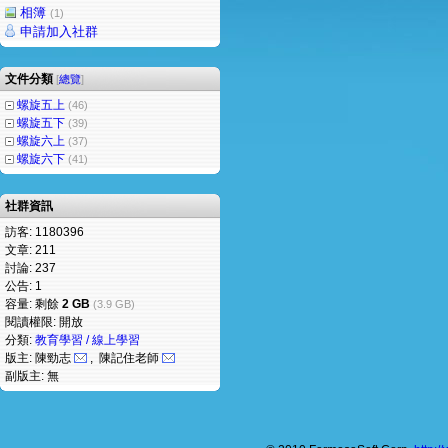
相簿
(1)
申請加入社群
文件分類
[
總覽
]
螺旋五上
(46)
螺旋五下
(39)
螺旋六上
(37)
螺旋六下
(41)
社群資訊
訪客: 1180396
文章: 211
討論: 237
公告: 1
容量: 剩餘
2 GB
(3.9 GB)
閱讀權限: 開放
分類:
教育學習 / 線上學習
版主: 陳勁志
, 陳記住老師
副版主: 無