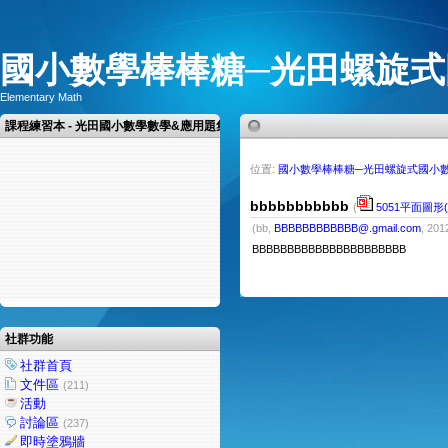
國小數學棒棒糖─光田螺旋式
Elementary Math
課程練習本 - 光田國小數學數學&應用題集
位置:
國小數學棒棒糖─光田螺旋式國小
bbbbbbbbbbb
(
5051平面圖形(
(bb,
BBBBBBBBBBBB@.gmail.com
, 201
BBBBBBBBBBBBBBBBBBBBBB
社群功能
社群首頁
文件區
(211)
活動
討論區
(237)
即時塗鴉牆