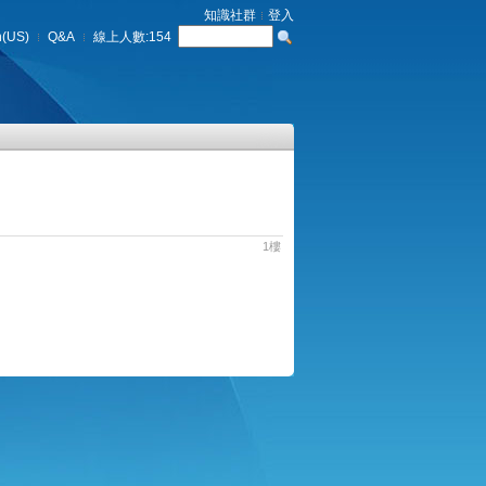
知識社群
登入
h(US)
Q&A
線上人數:
154
1樓