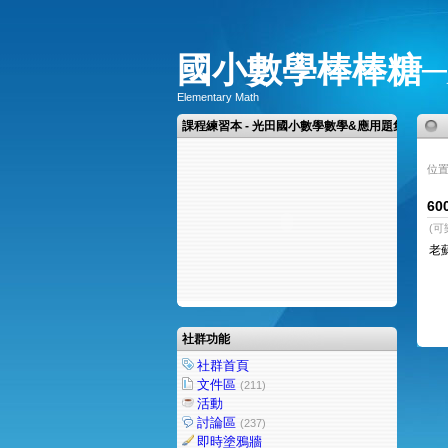
國小數學棒棒糖
Elementary Math
課程練習本 - 光田國小數學數學&應用題集
位置
6
(可
老
社群功能
社群首頁
文件區
(211)
活動
討論區
(237)
即時塗鴉牆