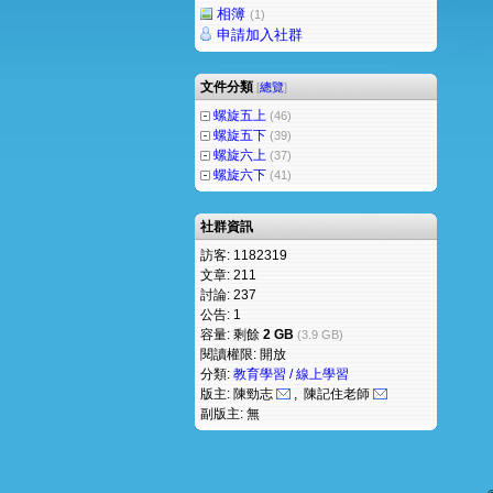
相簿
(1)
申請加入社群
文件分類
[
總覽
]
螺旋五上
(46)
螺旋五下
(39)
螺旋六上
(37)
螺旋六下
(41)
社群資訊
訪客: 1182319
文章: 211
討論: 237
公告: 1
容量: 剩餘
2 GB
(3.9 GB)
閱讀權限: 開放
分類:
教育學習 / 線上學習
版主: 陳勁志
, 陳記住老師
副版主: 無