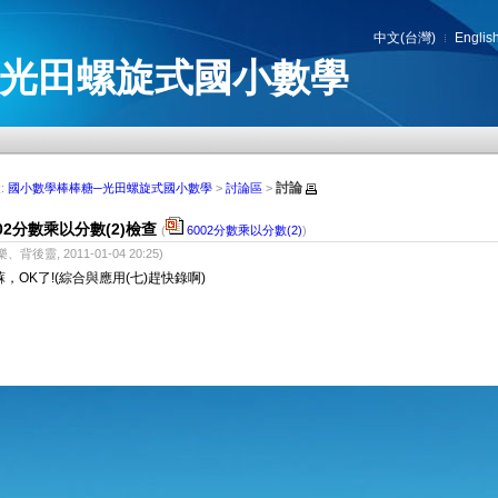
中文(台灣)
Englis
─光田螺旋式國小數學
討論
:
國小數學棒棒糖─光田螺旋式國小數學
>
討論區
>
002分數乘以分數(2)檢查
(
6002分數乘以分數(2)
)
樂、背後靈, 2011-01-04 20:25)
蘇，OK了!(綜合與應用(七)趕快錄啊)