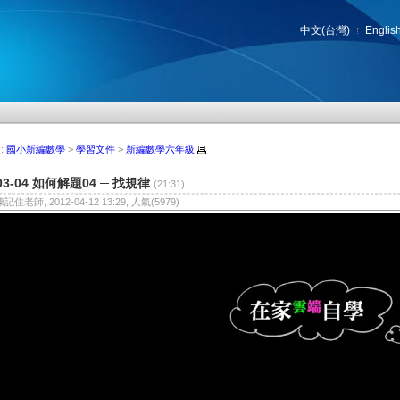
中文(台灣)
Englis
:
國小新編數學
>
學習文件
>
新編數學六年級
03-04 如何解題04 ─ 找規律
(21:31)
陳記住老師, 2012-04-12 13:29, 人氣(5979)