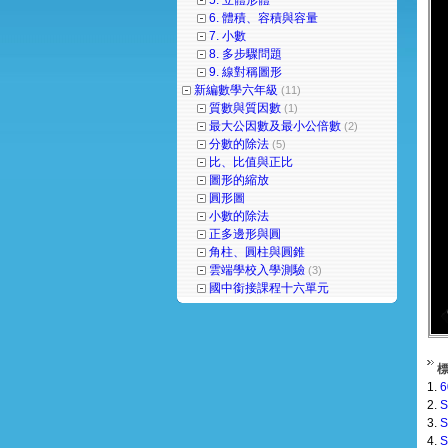
5. 立體形體
6. 體積、容積與容量
7. 小數
8. 多步驟問題
9. 線對稱圖形
新編數學六年級
(11)
質數與質因數
(1)
最大公因數及最小公倍數
(2)
分數的除法
(5)
比、比值與正比
圖形的縮放
圓形圖
小數的除法
正多邊形與圓
角柱、圓柱與圓錐
雲端學校入學測驗
(3)
國中銜接課程十六單元
1.
2.
S
3.
S
4.
S