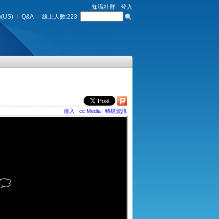
知識社群
登入
h(US)
Q&A
線上人數:
223
嵌入
|
cc Media
|
轉檔資訊