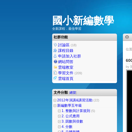
國小新編數學
全新課程．最佳學習
社群功能
討論區
(18)
位置
課程目錄
申請加入社群
60
網站問答
by 
雲端教室
學習文件
(209)
雲端首頁
文件分類
[
總覽
]
2012年演講&講習活動
(22)
新編數學五年級
1. 整數與計算規則
(5)
2. 公式應用
3. 因數與倍數
4. 分數