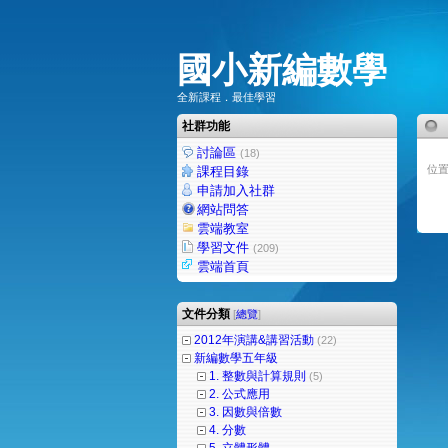
國小新編數學
全新課程．最佳學習
社群功能
討論區
(18)
位置
課程目錄
申請加入社群
網站問答
雲端教室
學習文件
(209)
雲端首頁
文件分類
[
總覽
]
2012年演講&講習活動
(22)
新編數學五年級
1. 整數與計算規則
(5)
2. 公式應用
3. 因數與倍數
4. 分數