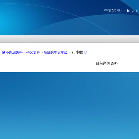
中文(台灣)
Englis
7. 小數
:
國小新編數學
>
學習文件
>
新編數學五年級
>
目前尚無資料