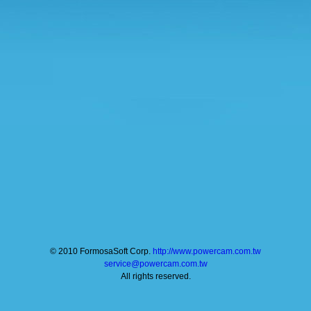
© 2010 FormosaSoft Corp.
http://www.powercam.com.tw
service@powercam.com.tw
All rights reserved.