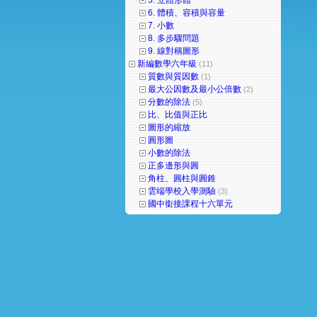
5. 立體形體
6. 體積、容積與容量
7. 小數
8. 多步驟問題
9. 線對稱圖形
新編數學六年級
(11)
質數與質因數
(1)
最大公因數及最小公倍數
(2)
分數的除法
(5)
比、比值與正比
圖形的縮放
圓形圖
小數的除法
正多邊形與圓
角柱、圓柱與圓錐
雲端學校入學測驗
(3)
國中銜接課程十六單元