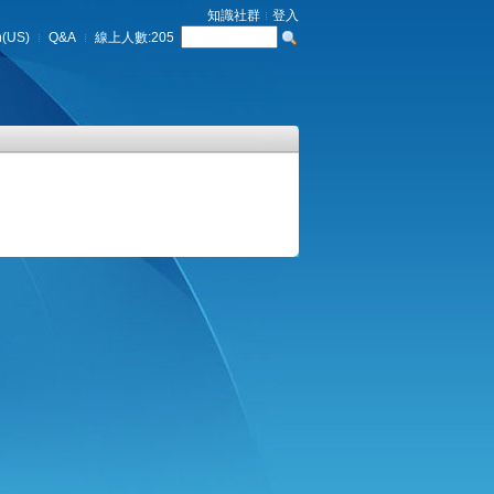
知識社群
登入
h(US)
Q&A
線上人數:
205