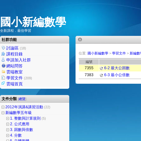
國小新編數學
全新課程．最佳學習
社群功能
討論區
(18)
位置:
國小新編數學
>
學習文件
>
新編數
課程目錄
申請加入社群
編號
網站問答
7355
6-2 最大公因數
雲端教室
7383
6-3 最小公倍數
學習文件
(209)
雲端首頁
文件分類
[
總覽
]
2012年演講&講習活動
(22)
新編數學五年級
1. 整數與計算規則
(5)
2. 公式應用
3. 因數與倍數
4. 分數