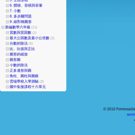
5. 立體形體
6. 體積、容積與容量
7. 小數
8. 多步驟問題
9. 線對稱圖形
新編數學六年級
(11)
質數與質因數
(1)
最大公因數及最小公倍數
(2)
分數的除法
(5)
比、比值與正比
圖形的縮放
圓形圖
小數的除法
正多邊形與圓
角柱、圓柱與圓錐
雲端學校入學測驗
(3)
國中銜接課程十六單元
© 2010 FormosaSof
serv