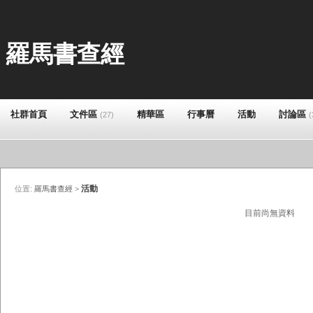
羅馬書查經
社群首頁
文件區
精華區
行事曆
活動
討論區
(27)
(
活動
位置:
羅馬書查經
>
目前尚無資料