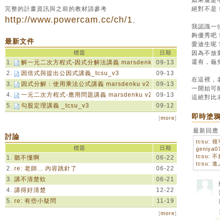
如果還是
完整的計畫資訊與之前的教材請參考
絕對不是
http://www.powercam.cc/ch/1
。
我認識一
夠優秀吧
最新文件
愛迪生呢？
標題
日期
因為不放
還有，龜
1.
解一元二次方程式-因式分解法講義 marsdenku v2
09-13
2.
因倍式與提出公因式講義_tcsu_v3
09-13
在這裡，
3.
因式分解：使用乘法公式講義 marsdenku v2
09-13
一開始可
4.
一元二次方程式-應用問題講義 marsdenku v2
09-13
這絕對比
5.
勾股定理講義 _tcsu_v3
09-12
即時塗
[
more
]
最新回應
討論
tcsu:
標題
日期
tcsu: 
1.
聽不懂啊
06-22
2.
re: 老師... 內容跳針了
06-22
3.
講不清楚欸
06-21
4.
講得好清楚
12-22
5.
re: 有些小疑問
11-19
[
more
]