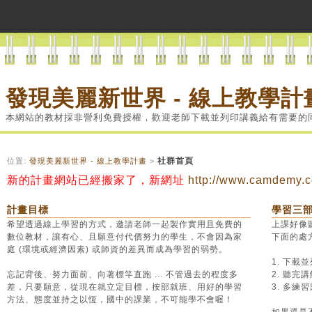
發現美麗新世界 - 線上教學計
本網站的教材採非營利免費授權，歡迎老師下載並列印講義給有需要的
社群首頁
位置:
發現美麗新世界 - 線上教學計畫
>
新的計畫網站已經搬家了，新網址
http://www.camdemy.c
計畫目標
學習三
希望透過線上學習的方式，邀請老師一起製作實用且免費的
上課好像聽
數位教材，讓有心、且願意付代價努力的學生，不會因為家
下面的處
庭 (環境或經濟因素) 或師資的差異而成為學習的弱勢。
1. 下載
忘記背後、努力面前、向著標竿直跑 ... 不管過去的程度多
2. 聽
差，只要願意，從現在就立定目標，按部就班、用好的學習
3. 多
方法、態度並持之以恆，國中的課業，不可能學不會喔！