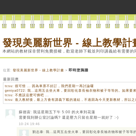
發現美麗新世界 - 線上教學計
本網站的教材採非營利免費授權，歡迎老師下載並列印講義給有需要的
即時塗鴉牆
位置:
發現美麗新世界 - 線上教學計畫
>
最新回應
tcsu: 很可惜 ... 因為車票不好訂，我們星期一再討論囉
geniya0722: 我...這周五去坐火車，要回彰化拿長袖衣物和被子等等的。如
tcsu: 不應該這麼可憐吧 ...
tcsu: 進入教材後，最上方會有講義下載的連結，不過因為今天更新教材，所以
蘇德宙: 我這星期五下午 5:00 的火車到花蓮
需要我到辦公室討論嗎? 還是壓力只留在星期一就好了 :-)
10-24 19:46
劉志泰: 我...這周五去坐火車，要回彰化拿長袖衣物和被子等