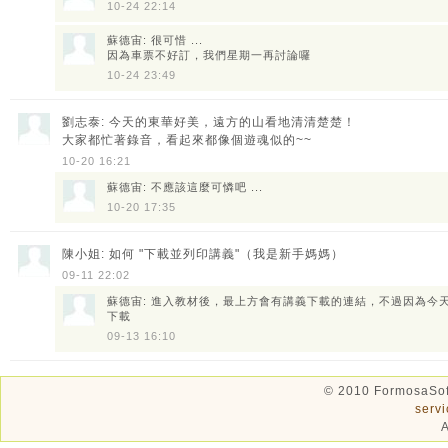
10-24 22:14
蘇德宙: 很可惜 ...
因為車票不好訂，我們星期一再討論囉
10-24 23:49
劉志泰: 今天的東華好美，遠方的山看地清清楚楚！
大家都忙著錄音，看起來都像個遊魂似的~~
10-20 16:21
蘇德宙: 不應該這麼可憐吧 ...
10-20 17:35
陳小姐: 如何 "下載並列印講義"（我是新手媽媽）
09-11 22:02
蘇德宙: 進入教材後，最上方會有講義下載的連結，不過因為今
下載
09-13 16:10
© 2010 FormosaSof
serv
A