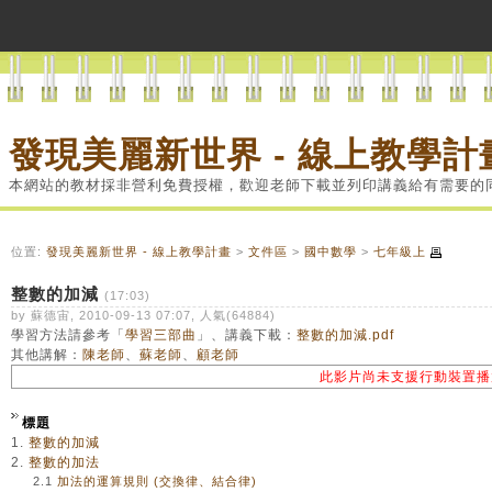
發現美麗新世界 - 線上教學計
本網站的教材採非營利免費授權，歡迎老師下載並列印講義給有需要的
位置:
發現美麗新世界 - 線上教學計畫
>
文件區
>
國中數學
>
七年級上
整數的加減
(17:03)
by 蘇德宙, 2010-09-13 07:07, 人氣(64884)
學習方法請參考「
學習三部曲
」、講義下載：
整數的加減.pdf
其他講解：
陳老師
、
蘇老師
、
顧老師
此影片尚未支援行動裝置播
標題
1.
整數的加減
2.
整數的加法
2.1
加法的運算規則 (交換律、結合律)