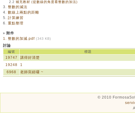
2.2
補充教材 (從數線的角度看整數的加法)
3.
整數的減法
4.
數線上兩點的距離
5.
計算練習
6.
重點整理
附件
1.
整數的加減.pdf
(343 KB)
討論
編號
標題
19747
講得好清楚
19248
1
6968
老師寫錯囉 ~
© 2010 FormosaSof
serv
A