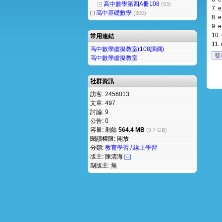
高中數學第四A冊108
(53)
7.
e
高中基礎數學
(300)
8.
e
9.
e
10.
常用連結
11.
高中數學虛擬教室(108課綱)
發
高中數學虛擬教室
社群資訊
訪客: 2456013
文章: 497
討論: 9
公告: 0
容量: 剩餘
564.4 MB
(9.7 GB)
閱讀權限: 開放
分類:
教育學習 / 線上學習
版主: 陳清海
副版主: 無