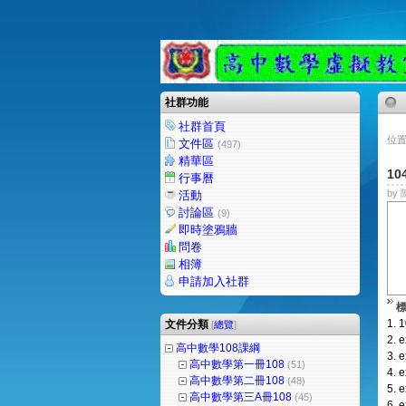
社群功能
社群首頁
位置
文件區
(497)
精華區
10
行事曆
by 
活動
討論區
(9)
即時塗鴉牆
問卷
相簿
申請加入社群
1.
1
文件分類
[
總覽
]
2.
e
高中數學108課綱
3.
e
高中數學第一冊108
(51)
4.
e
高中數學第二冊108
(48)
5.
e
高中數學第三A冊108
(45)
6.
e