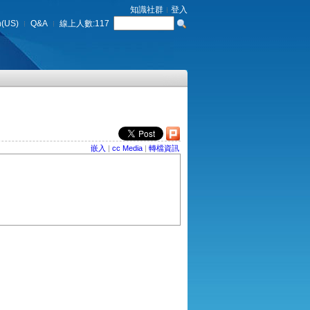
知識社群
登入
h(US)
Q&A
線上人數:
117
嵌入
|
cc Media
|
轉檔資訊