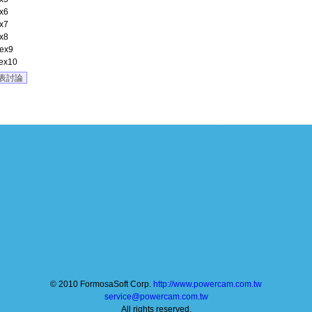
x6
x7
x8
ex9
ex10
表討論
© 2010 FormosaSoft Corp.
http://www.powercam.com.tw
service@powercam.com.tw
All rights reserved.