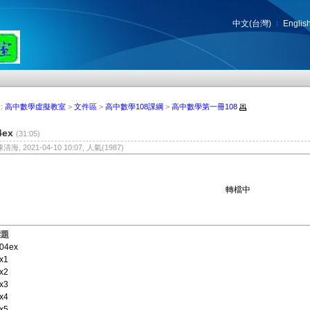
中文(台灣)
Englis
:
高中數學虛擬教室
>
文件區
>
高中數學108課綱
>
高中數學第一冊108
4ex
(31:05)
陳清海, 2021-04-10 10:07, 人氣(1987)
轉檔中
標題
04ex
x1
x2
x3
x4
x5