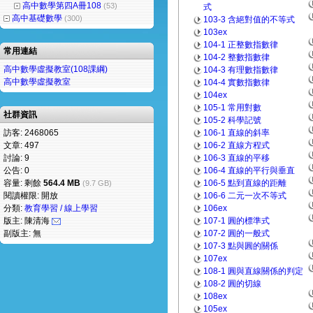
高中數學第四A冊108
(53)
式
高中基礎數學
(300)
103-3 含絕對值的不等式
103ex
104-1 正整數指數律
常用連結
104-2 整數指數律
高中數學虛擬教室(108課綱)
104-3 有理數指數律
高中數學虛擬教室
104-4 實數指數律
104ex
105-1 常用對數
社群資訊
105-2 科學記號
訪客: 2468065
106-1 直線的斜率
文章: 497
106-2 直線方程式
討論: 9
106-3 直線的平移
公告: 0
106-4 直線的平行與垂直
容量: 剩餘
564.4 MB
106-5 點到直線的距離
(9.7 GB)
閱讀權限: 開放
106-6 二元一次不等式
分類:
教育學習 / 線上學習
106ex
版主: 陳清海
107-1 圓的標準式
副版主: 無
107-2 圓的一般式
107-3 點與圓的關係
107ex
108-1 圓與直線關係的判定
108-2 圓的切線
108ex
105ex