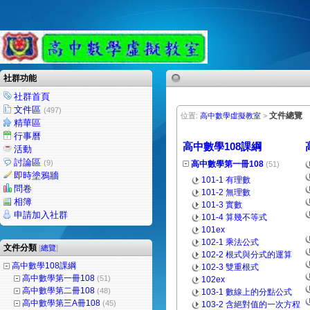
社群功能
社群首頁
文件區
(497)
文件總覽
位置:
高中數學虛擬教室
>
精華區
行事曆
高中數學108課綱
活動
討論區
(9)
高中數學第一冊108
(51)
即時塗鴉牆
101-1 有理數
問卷
101-2 無理數
相簿
101-3 實數
申請加入社群
101-4 算幾不等式
101ex
102-1 乘法公式
文件分類
[
總覽
]
102-2 根式與分式的運算
高中數學108課綱
102-3 雙重根式
高中數學第一冊108
(51)
102ex
高中數學第二冊108
(48)
103-1 數線上的分點公式
高中數學第三A冊108
(45)
103-2 含絕對值的一次方程