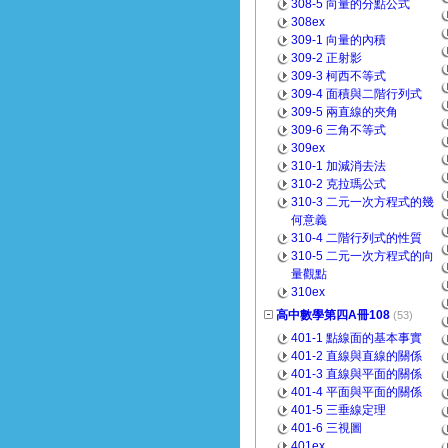
308-5 向量的分點公式
308ex
309-1 向量的內積
309-2 正射影
309-3 柯西不等式
309-4 面積與二階行列式
309-5 兩直線的夾角
309-6 三角不等式
309ex
310-1 加減消去法
310-2 克拉瑪公式
310-3 二元一次方程式的幾
何意義
310-4 二階行列式的性質
310-5 二元一次方程式的向
量觀點
310ex
高中數學第四A冊108
(53)
401-1 點線面的基本事實
401-2 直線與直線的關係
401-3 直線與平面的關係
401-4 平面與平面的關係
401-5 三垂線定理
401-6 三視圖
401ex