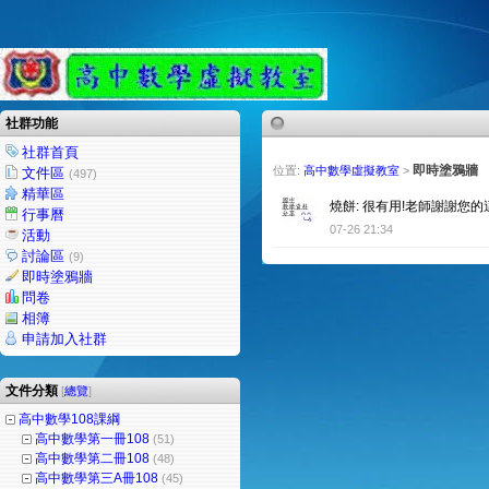
社群功能
社群首頁
即時塗鴉牆
位置:
高中數學虛擬教室
>
文件區
(497)
精華區
燒餅: 很有用!老師謝謝您的
行事曆
07-26 21:34
活動
討論區
(9)
即時塗鴉牆
問卷
相簿
申請加入社群
文件分類
[
總覽
]
高中數學108課綱
高中數學第一冊108
(51)
高中數學第二冊108
(48)
高中數學第三A冊108
(45)