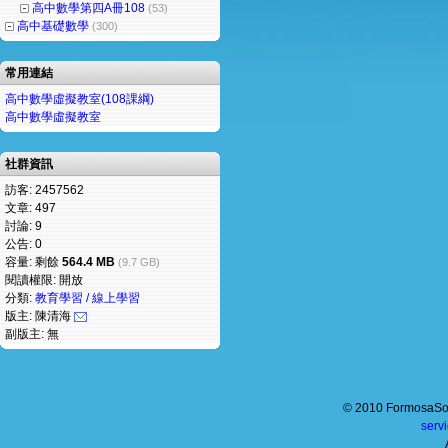
高中數學第四A冊108
(53)
高中基礎數學
(300)
常用連結
高中數學虛擬教室(108課綱)
高中數學虛擬教室
社群資訊
訪客: 2457562
文章: 497
討論: 9
公告: 0
容量: 剩餘
564.4 MB
(9.7 GB)
閱讀權限: 開放
分類:
教育學習 / 線上學習
版主: 陳清海
副版主: 無
© 2010 FormosaSof
serv