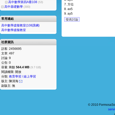
高中數學第四A冊108
(53)
7.
方位
高中基礎數學
(300)
8.
ax5
9.
ay5
常用連結
發表討論
高中數學虛擬教室(108課綱)
高中數學虛擬教室
社群資訊
訪客: 2456695
文章: 497
討論: 9
公告: 0
容量: 剩餘
564.4 MB
(9.7 GB)
閱讀權限: 開放
分類:
教育學習 / 線上學習
版主: 陳清海
副版主: 無
© 2010 FormosaSof
serv