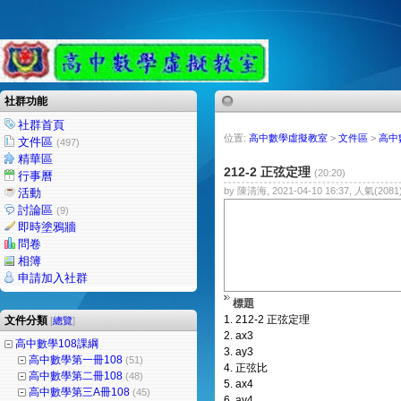
社群功能
社群首頁
位置:
高中數學虛擬教室
>
文件區
>
高中
文件區
(497)
精華區
212-2 正弦定理
(20:20)
行事曆
by 陳清海, 2021-04-10 16:37, 人氣(2081
活動
討論區
(9)
即時塗鴉牆
問卷
相簿
申請加入社群
標題
1.
212-2 正弦定理
文件分類
[
總覽
]
2.
ax3
高中數學108課綱
3.
ay3
高中數學第一冊108
(51)
4.
正弦比
高中數學第二冊108
(48)
5.
ax4
高中數學第三A冊108
(45)
6.
ay4