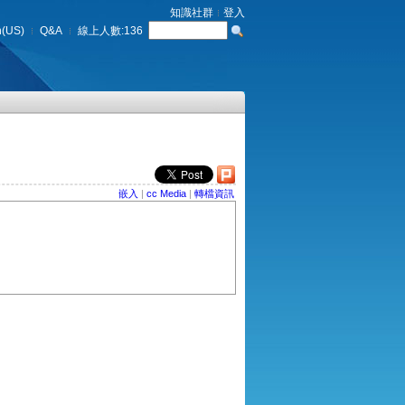
知識社群
登入
h(US)
Q&A
線上人數:
136
嵌入
|
cc Media
|
轉檔資訊