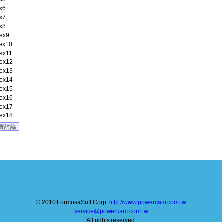
x6
x7
x8
ex9
ex10
ex11
ex12
ex13
ex14
ex15
ex16
ex17
ex18
表討論
© 2010 FormosaSoft Corp.
http://www.powercam.com.tw
service@powercam.com.tw
All rights reserved.