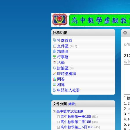
社群功能
社群首頁
位置
文件區
(497)
精華區
21
行事曆
by 
活動
討論區
(9)
即時塗鴉牆
問卷
相簿
申請加入社群
1.
2
文件分類
[
總覽
]
2.
e
高中數學108課綱
3.
e
高中數學第一冊108
(51)
4.
e
高中數學第二冊108
(48)
5.
e
高中數學第三A冊108
(45)
6.
e