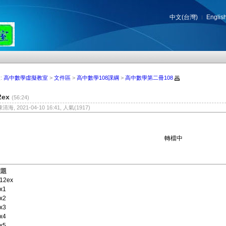
中文(台灣)
Englis
:
高中數學虛擬教室
>
文件區
>
高中數學108課綱
>
高中數學第二冊108
2ex
(56:24)
陳清海, 2021-04-10 16:41, 人氣(1917)
轉檔中
標題
12ex
x1
x2
x3
x4
x5