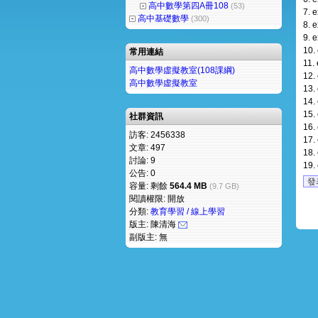
高中數學第四A冊108
(53)
7.
e
高中基礎數學
(300)
8.
e
9.
e
10.
常用連結
11.
高中數學虛擬教室(108課綱)
12.
高中數學虛擬教室
13.
14.
15.
社群資訊
16.
訪客: 2456338
17.
文章: 497
18.
討論: 9
19.
公告: 0
發
容量: 剩餘
564.4 MB
(9.7 GB)
閱讀權限: 開放
分類:
教育學習 / 線上學習
版主: 陳清海
副版主: 無