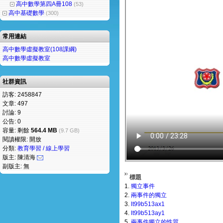
高中數學第四A冊108
(53)
高中基礎數學
(300)
常用連結
高中數學虛擬教室(108課綱)
高中數學虛擬教室
社群資訊
訪客: 2458847
文章: 497
討論: 9
公告: 0
容量: 剩餘
564.4 MB
(9.7 GB)
閱讀權限: 開放
分類:
教育學習 / 線上學習
版主: 陳清海
副版主: 無
標題
1.
獨立事件
2.
兩事件的獨立
3.
lt99b513ax1
4.
lt99b513ay1
5.
兩事件獨立的性質