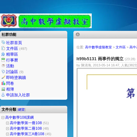
社群功能
社群首頁
位置:
高中數學虛擬教室
>
文件區
>
高中
文件區
(497)
精華區
lt99b5131 兩事件的獨立
(23:28)
行事曆
by 陳清海, 2013-05-14 16:47, 人氣(3823
活動
討論區
(9)
即時塗鴉牆
問卷
相簿
申請加入社群
文件分類
[
總覽
]
高中數學108課綱
高中數學第一冊108
(51)
高中數學第二冊108
(48)
高中數學第三A冊108
(45)