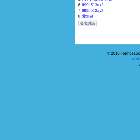
6.
lt99b513ax2
7.
lt99b513ay2
8.
愛無赦
發表討論
© 2010 FormosaSof
serv