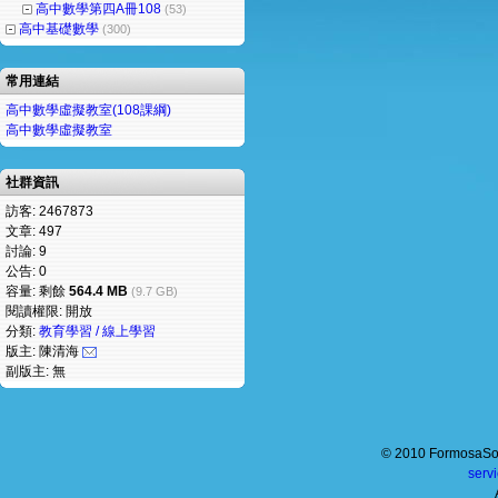
高中數學第四A冊108
(53)
高中基礎數學
(300)
常用連結
高中數學虛擬教室(108課綱)
高中數學虛擬教室
社群資訊
訪客: 2467873
文章: 497
討論: 9
公告: 0
容量: 剩餘
564.4 MB
(9.7 GB)
閱讀權限: 開放
分類:
教育學習 / 線上學習
版主: 陳清海
副版主: 無
© 2010 FormosaSof
serv