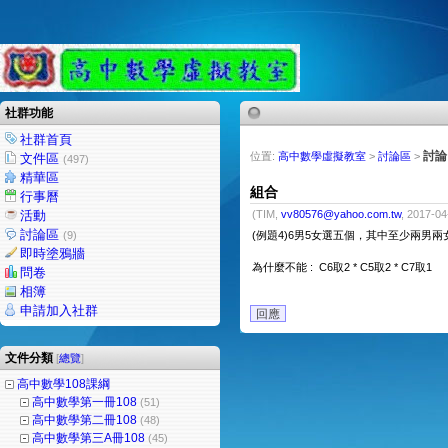
社群功能
社群首頁
討論
位置:
高中數學虛擬教室
>
討論區
>
文件區
(497)
精華區
組合
行事曆
活動
(TIM,
vv80576@yahoo.com.tw
, 2017-04
討論區
(9)
(例題4)6男5女選五個，其中至少兩男
即時塗鴉牆
為什麼不能 : C6取2 * C5取2 * C7取1
問卷
相簿
申請加入社群
回應
文件分類
[
總覽
]
高中數學108課綱
高中數學第一冊108
(51)
高中數學第二冊108
(48)
高中數學第三A冊108
(45)