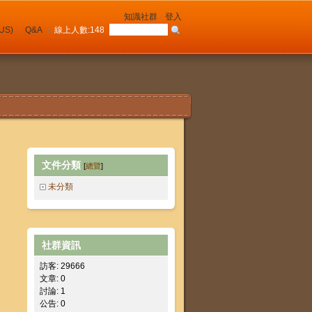
知識社群
登入
(US)
Q&A
線上人數:
148
文件分類
[
總覽
]
未分類
社群資訊
訪客: 29666
文章: 0
討論: 1
公告: 0