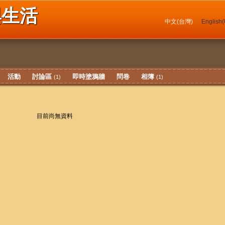
與生活
中文(台灣)
English
活動
討論區
即時塗鴉牆
問卷
相簿
(1)
(1)
目前尚無資料