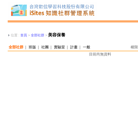
美容保養
位置 :
首頁
>
全部社群
>
全部社群
|
班版
|
社團
|
實驗室
|
計畫
|
一般
權限
目前尚無資料