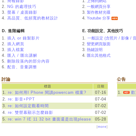
1.
簡報錄影
1.
上傳到網站
2.
NG 的處理技巧
2.
一般網頁分享
3.
螢幕 / 桌面錄影
3.
製作教材光碟
4.
高品質、低頻寬的教材設計
4.
Youtube 分享
D. 進階編輯
E. 功能設定、其他技巧
1.
插入 or 錄製影片
1.
一般設定 (含照片 / 影像 / 
2.
插入網頁
2.
變更網頁版面
3.
插入檔案
3.
熱鍵說明
4.
匯入 / 匯出講解
4.
匯出其他格式
5.
刪除段落內的部分內容
6.
配音、音量調整
討論
公告
標題
日期
1.
re: 如何用I Phone 閱讀powercam 檔案?
07-16
1.
歡
2.
re: 影音+PPT
07-04
3.
re: 如何設定觀看時間
07-02
4.
re: 雙營幕顯示怎麼錄影
07-02
5.
re: win 7 IE 11 32 bit 畫面還是出現please install fsPlayer
05-28
[
more
]