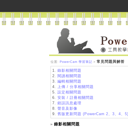
常見問題與解答
位置:
PowerCam 學習筆記
>
1.
錄影相關問題
2.
閱讀相關問題
3.
編輯相關問題
4.
上傳 / 分享相關問題
5.
設定相關問題
6.
安裝 / 註冊相關問題
7.
錯誤訊息處理
8.
聲音及影像
9.
舊版更新問題 (PowerCam 2、3、4、5
錄影相關問題