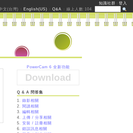
知識社群
登入
中文(台灣)
English(US)
Q&A
線上人數:
104
PowerCam 6 全新功能
Download
Q & A 問答集
1.
錄影相關
2.
閱讀相關
3.
編輯相關
4.
上傳 / 分享相關
5.
安裝 / 註冊相關
6.
錯誤訊息相關