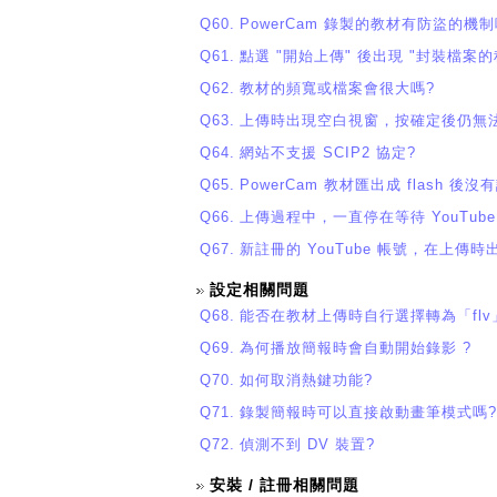
Q60.
PowerCam 錄製的教材有防盜的機制
Q61.
點選 "開始上傳" 後出現 "封裝檔案
Q62.
教材的頻寬或檔案會很大嗎?
Q63.
上傳時出現空白視窗，按確定後仍無
Q64.
網站不支援 SCIP2 協定?
Q65.
PowerCam 教材匯出成 flash 後
Q66.
上傳過程中，一直停在等待 YouTub
Q67.
新註冊的 YouTube 帳號，在上傳
設定相關問題
Q68.
能否在教材上傳時自行選擇轉為「flv
Q69.
為何播放簡報時會自動開始錄影 ?
Q70.
如何取消熱鍵功能?
Q71.
錄製簡報時可以直接啟動畫筆模式嗎?
Q72.
偵測不到 DV 裝置?
安裝 / 註冊相關問題