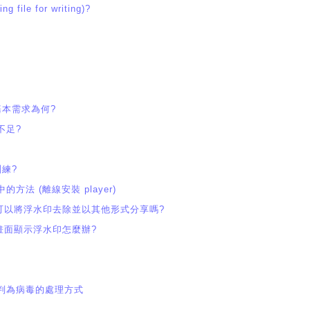
ile for writing)?
基本需求為何?
不足?
訓練?
中的方法 (離線安裝 player)
可以將浮水印去除並以其他形式分享嗎?
畫面顯示浮水印怎麼辦?
 誤判為病毒的處理方式