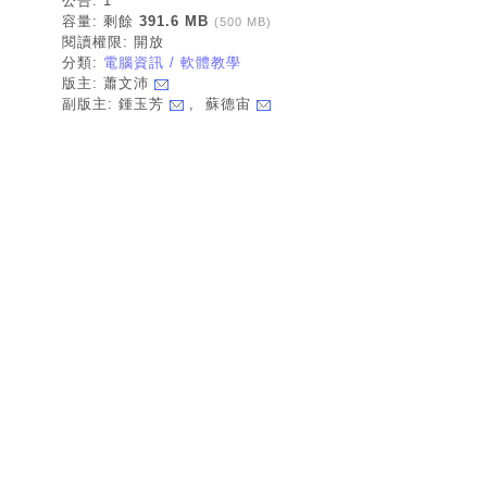
公告: 1
容量: 剩餘
391.6 MB
(500 MB)
閱讀權限: 開放
分類:
電腦資訊 / 軟體教學
版主: 蕭文沛
副版主: 鍾玉芳
, 蘇德宙