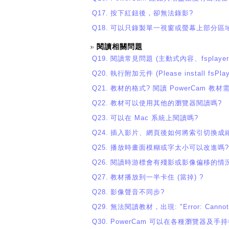
Q17.
按下紅鈕後，卻無法錄影?
Q18.
可以只錄製單一視窗或螢幕上部分區
閱讀相關問題
Q19.
閱讀常見問題 (主動式內容、fsplayer 安裝、
Q20.
執行附加元件 (Please install fsPlaye
Q21.
教材的格式? 閱讀 PowerCam 教
Q22.
教材可以使用其他的瀏覽器閱讀嗎?
Q23.
可以在 Mac 系統上閱讀嗎?
Q24.
插入影片、網頁後如何將索引切換成
Q25.
播放時畫面模糊或字太小可以改進嗎?
Q26.
閱讀時游標會有殘影或影像偏移的情況
Q27.
教材播放到一半卡住 (當掉) ?
Q28.
影像聲音不同步?
Q29.
無法閱讀教材，出現: "Error: Cannot loa
Q30.
PowerCam 可以在各種瀏覽器及手持行動