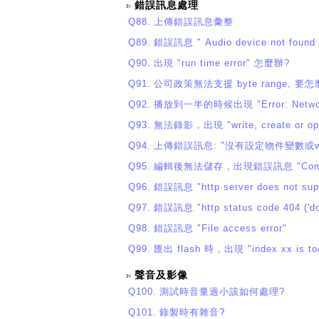
錯誤訊息處理
Q88.
上傳錯誤訊息彙整
Q89.
錯誤訊息 " Audio device not fou
Q90.
出現 "run time error" 怎麼辦?
Q91.
公司政策無法支援 byte range, 要
Q92.
播放到一半的時候出現 "Error: Network a
Q93.
無法錄影，出現 "write, create or op
Q94.
上傳錯誤訊息: "沒有設定物件變數或with區
Q95.
編輯後無法儲存，出現錯誤訊息 "Component 'fse
Q96.
錯誤訊息 "http server does not supp
Q97.
錯誤訊息 "http status code 404 ('doc
Q98.
錯誤訊息 "File access error"
Q99.
匯出 flash 時，出現 "index xx is too 
聲音及影像
Q100.
測試時音量過小該如何處理?
Q101.
錄製時有雜音?