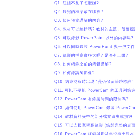
Q1.
紅鈕不見了怎麼辦?
Q2.
錄完的檔案放在哪裡?
Q3.
如何預覽講解的內容?
Q4.
教材可以編輯嗎? 教材的主題、段落標
Q5.
可以錄影 PowerPoint 以外的內容嗎?
Q6.
可以同時錄製 PowerPoint 與一般文
Q7.
錄影的檔案會很大嗎? 是否有上限?
Q8.
如何續錄之前的簡報講解?
Q9.
如何錄講師影像?
Q10.
結束簡報時出現 "是否保留筆跡標註"
Q11.
可以不要把 PowerCam 的工具列錄
Q12.
PowerCam 有錄製時間的限制嗎?
Q13.
如何使用 PowerCam 錄製 Power
Q14.
教材資料夾中的部分檔案遺失或損毀 
Q15.
可以支援寬螢幕錄影 (錄製完整的桌面)
Q16.
PowerCam 紅鈕與增益集沒有出現在 Po