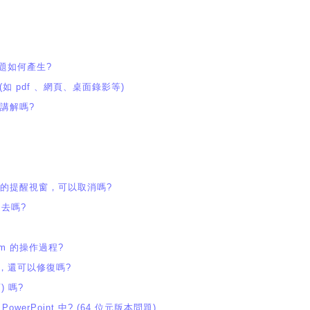
題如何產生?
 (如 pdf 、網頁、桌面錄影等)
件講解嗎?
 的提醒視窗，可以取消嗎?
進去嗎?
Cam 的操作過程?
，還可以修復嗎?
 嗎?
werPoint 中? (64 位元版本問題)