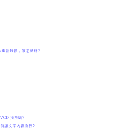
法重新錄影，該怎麼辦?
 VCD 播放嗎?
，如何讓文字內容換行?