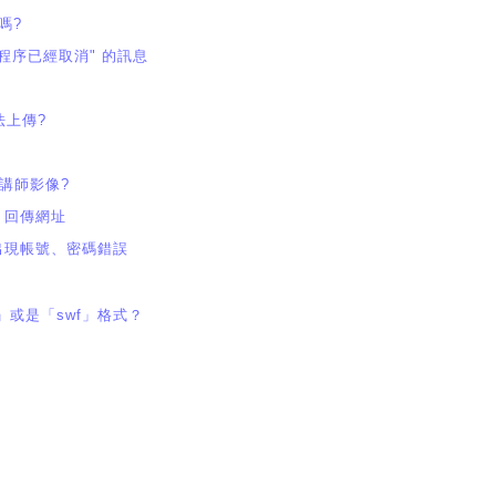
嗎?
的程序已經取消" 的訊息
法上傳?
沒有講師影像?
e 回傳網址
時出現帳號、密碼錯誤
」或是「swf」格式？