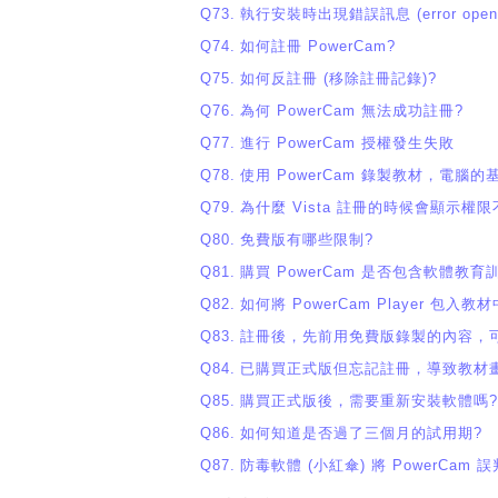
Q73.
執行安裝時出現錯誤訊息 (error opening f
Q74.
如何註冊 PowerCam?
Q75.
如何反註冊 (移除註冊記錄)?
Q76.
為何 PowerCam 無法成功註冊?
Q77.
進行 PowerCam 授權發生失敗
Q78.
使用 PowerCam 錄製教材，電腦的
Q79.
為什麼 Vista 註冊的時候會顯示權限
Q80.
免費版有哪些限制?
Q81.
購買 PowerCam 是否包含軟體教育
Q82.
如何將 PowerCam Player 包入教材
Q83.
註冊後，先前用免費版錄製的內容，
Q84.
已購買正式版但忘記註冊，導致教材
Q85.
購買正式版後，需要重新安裝軟體嗎?
Q86.
如何知道是否過了三個月的試用期?
Q87.
防毒軟體 (小紅傘) 將 PowerCam