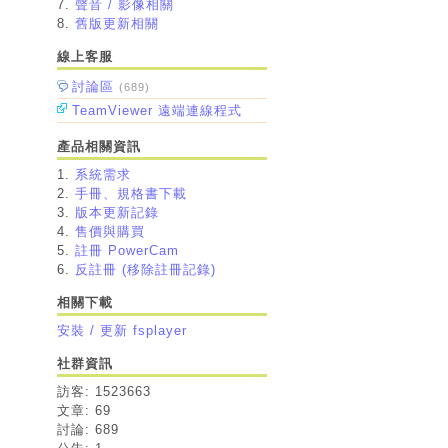
7.
聲音 / 影像相關
8
.
舊版更新相關
線上客服
討論區
(689)
TeamViewer 遠端連線程式
產品相關資訊
1.
系統需求
2.
手冊、規格書下載
3.
版本更新記錄
4.
售價與購買
5.
註冊 PowerCam
6.
反註冊 (移除註冊記錄)
相關下載
安裝 / 更新 fsplayer
社群資訊
訪客: 1523663
文章: 69
討論: 689