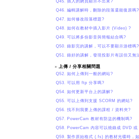
Q45.
插入的網頁顯示不出來?
Q46.
編輯講解時，刪除的段落還能復原嗎?
Q47.
如何修改段落標題?
Q48.
如何在教材中插入影片 (Video) ?
Q49.
可以將多份影音與簡報結合嗎?
Q50.
錄影完的講解，可以不要顯示游標嗎?
Q51.
錄好的講解，發現投影片有誤但又無
上傳 / 分享相關問題
Q52.
如何上傳到一般的網站?
Q53.
可以用 ftp 分享嗎?
Q54.
如何更新平台上的講解?
Q55.
可以上傳到支援 SCORM 的網站?
Q56.
找不到我要上傳的課程 / 資料夾?
Q57.
PowerCam 教材有防盜的機制嗎?
Q58.
PowerCam 內容可以燒錄成 DVD 或
Q59.
製作原始格式 (.fs) 的教材光碟時