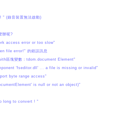
nd ! " (錄音裝置無法啟動)
怎麼辦呢?
ccess error or too slow"
en file error!" 的錯誤訊息
塊變數：tdom.document Element"
ditor.dll' ... a file is missing or invalid"
ort byte range access"
umentElement' is null or not an object)"
long to convert ! "