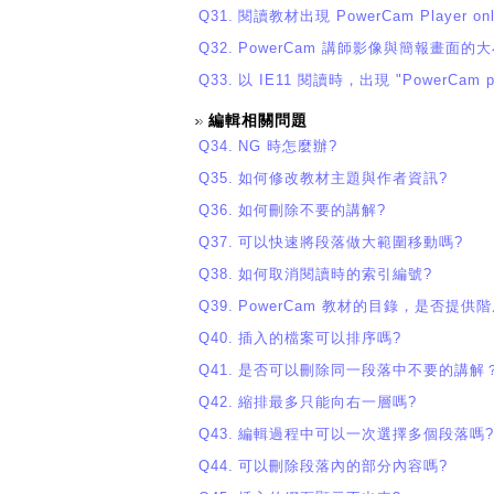
Q31.
閱讀教材出現 PowerCam Player only 
Q32.
PowerCam 講師影像與簡報畫面的
Q33.
以 IE11 閱讀時，出現 "PowerCam pla
編輯相關問題
Q34.
NG 時怎麼辦?
Q35.
如何修改教材主題與作者資訊?
Q36.
如何刪除不要的講解?
Q37.
可以快速將段落做大範圍移動嗎?
Q38.
如何取消閱讀時的索引編號?
Q39.
PowerCam 教材的目錄，是否提供
Q40.
插入的檔案可以排序嗎?
Q41.
是否可以刪除同一段落中不要的講解
Q42.
縮排最多只能向右一層嗎?
Q43.
編輯過程中可以一次選擇多個段落嗎?
Q44.
可以刪除段落內的部分內容嗎?