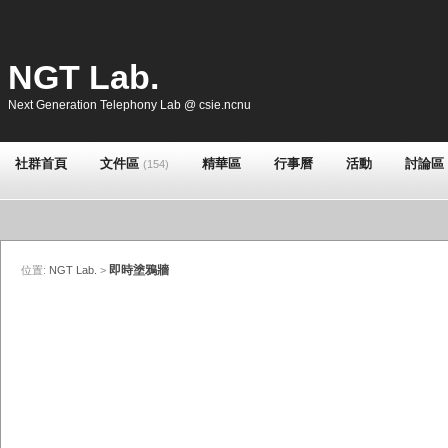
NGT Lab.
Next Generation Telephony Lab @ csie.ncnu
社群首頁
文件區
精華區
行事曆
活動
討論區
(154)
即時塗鴉牆
位置:
NGT Lab.
>