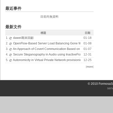
最近事件
目前尚無資料
最新文件
標題
日期
1.
dawei期末回顧
01-18
2.
OpenFlow-Based Server Load Balancing Gone Wild
01-08
3.
An Approach of Covert Communication Based on the Adaptive Steganogr
01-07
4.
Secure Steganography in Audio using InactiveFrames of VoIP Streams
12-31
5.
Autonomicity in Virtual Private Network provisioning for enterprises
12-25
[
more
]
© 2010 FormosaSo
ser