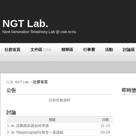
NGT Lab.
Next Generation Telephony Lab @ csie.ncnu
社群首頁
文件區
精華區
行事曆
活動
討論區
(154)
社群首頁
位置:
NGT Lab.
>
公告
即時
目前尚無資料
討論
標題
日期
1.
re: 請教路由器如何串接
11-12
2.
re: Steganography發音一直講錯
03-29