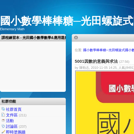
國小數學棒棒糖─光田螺旋式
Elementary Math
課程練習本 - 光田國小數學數學&應用題集
位置:
國小數學棒棒糖─光田螺旋式國小
5001因數的意義與求法
(27:56)
by 陳勁志, 2010-11-05 14:25, 人氣(8491
社群功能
社群首頁
文件區
(211)
活動
討論區
(237)
即時塗鴉牆