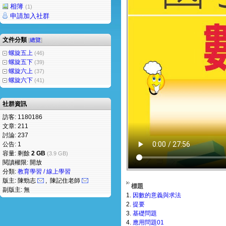
相簿
(1)
申請加入社群
文件分類
[
總覽
]
螺旋五上
(46)
螺旋五下
(39)
螺旋六上
(37)
螺旋六下
(41)
社群資訊
訪客: 1180186
文章: 211
討論: 237
公告: 1
容量: 剩餘
2 GB
(3.9 GB)
閱讀權限: 開放
分類:
教育學習 / 線上學習
版主: 陳勁志
, 陳記住老師
標題
副版主: 無
1.
因數的意義與求法
2.
提要
3.
基礎問題
4.
應用問題01