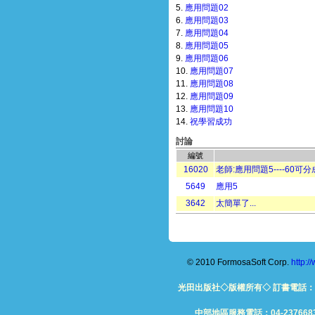
5.
應用問題02
6.
應用問題03
7.
應用問題04
8.
應用問題05
9.
應用問題06
10.
應用問題07
11.
應用問題08
12.
應用問題09
13.
應用問題10
14.
祝學習成功
討論
編號
16020
老師:應用問題5----60可分成
5649
應用5
3642
太簡單了...
© 2010 FormosaSoft Corp.
http:
光田出版社◇版權所有◇ 訂書電話：06-26
中部地區服務電話：04-23766832