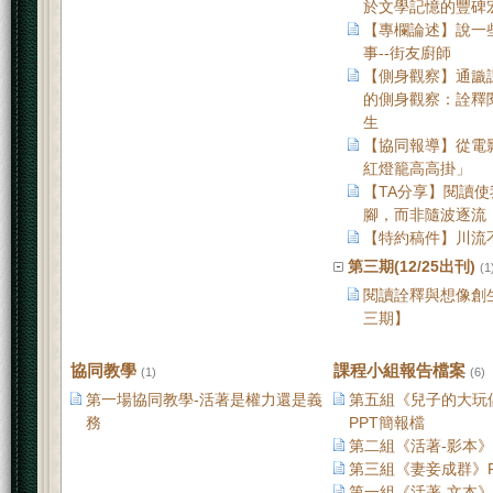
於文學記憶的豐碑
【專欄論述】說一
事--街友廚師
【側身觀察】通識
的側身觀察：詮釋
生
【協同報導】從電
紅燈籠高高掛」
【TA分享】閱讀
腳，而非隨波逐流
【特約稿件】川流
第三期(12/25出刊)
(1
閱讀詮釋與想像創
三期】
協同教學
課程小組報告檔案
(1)
(6)
第一場協同教學-活著是權力還是義
第五組《兒子的大玩
務
PPT簡報檔
第二組《活著-影本》
第三組《妻妾成群》P
第一組《活著-文本》