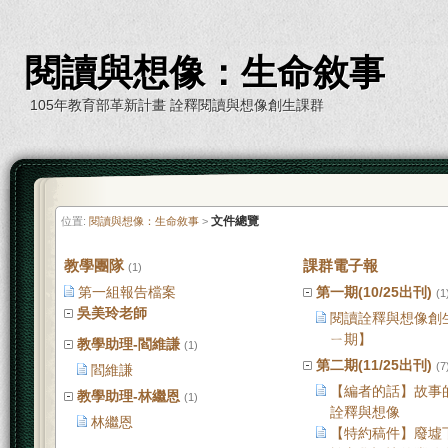
閱讀與想像：生命敘事
105年教育部革新計畫 詮釋閱讀與想像創生課群
文件總覽
位置:
閱讀與想像：生命敘事
>
教學團隊
課群電子報
(1)
第一組報告檔案
第一期(10/25出刊)
(1
吳美玲老師
閱讀詮釋與想像創
ㄧ期】
教學助理-閻維謙
(1)
第二期(11/25出刊)
(7
閻維謙
【編者的話】故事
教學助理-林繼恩
(1)
詮釋與想像
林繼恩
【特約稿件】廢墟