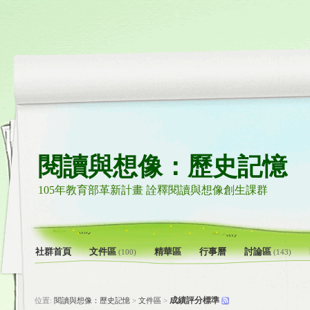
閱讀與想像：歷史記憶
105年教育部革新計畫 詮釋閱讀與想像創生課群
社群首頁
文件區
精華區
行事曆
討論區
(100)
(143)
成績評分標準
位置:
閱讀與想像：歷史記憶
>
文件區
>