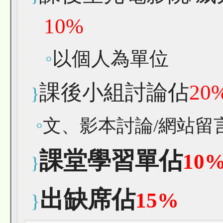
10%
◦
以個人為單位
課後小組討論佔
20
}
◦
文、影本討論
/網站留
課堂學習單佔
10
}
出缺席佔
15
%
}