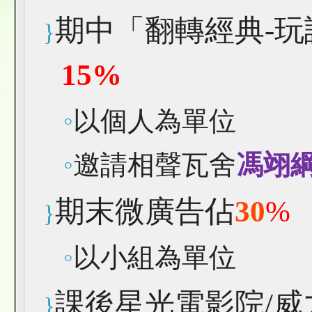
期中「翻轉經典
-
玩
}
15
%
◦
以個人為單位
◦
邀請相聲瓦舍
馮翊
期末微廣告佔
30
%
}
◦
以小組為單位
課後星光電影院
/
威
}