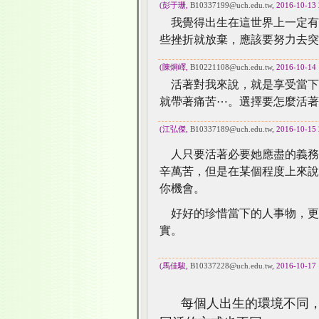
(彭于珊,
B10337199@uch.edu.tw
, 2016-10-13 
我覺得出生在這世界上一定有
些挫折就放棄，應該要努力去突
(陳炯嶧,
B10221108@uch.edu.tw
, 2016-10-14 
活著對我來說，就是享受當下
就帶著痛苦⋯。選擇要怎麼活著
(江弘傑,
B10337189@uch.edu.tw
, 2016-10-15 
人只要活著必要她應盡的義務
辛萬苦，但是在某個程度上來說
你機會。
好好的珍惜當下的人事物，更
實。
(馬佳駿,
B10337228@uch.edu.tw
, 2016-10-17 
每個人出生的環境不同，