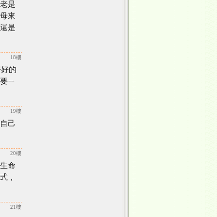
老是
母來
還是
18樓
好好的
要ㄧ
19樓
自己
20樓
生命
式，
21樓