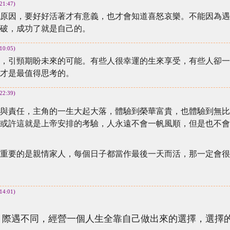
21:47)
原因，要好好活著才有意義，也才會知道喜怒哀樂。不能因為遇
破，成功了就是自己的。
10:05)
，引頸期盼未來的可能。有些人很幸運的生來享受，有些人卻一
才是最值得思考的。
22:39)
與責任，主角的一生大起大落，體驗到榮華富貴，也體驗到
無比
或許這就是上帝安排的考驗，人永遠不會一帆風順
，但是也不會
重要的是親情家人，每個日子都當作最後一天而活，那一定
會很
14:01)
際遇不同，經營一個人生全靠自己做出來的選擇，選擇