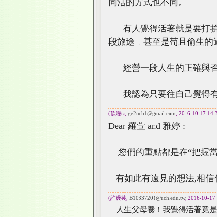
同活的方式也不同。
有人覺得活著就是要打拚
段旅途，甚至是苟且偷生的
經營一段人生的正確與否
我認為只要往自己覺得有
(歆曈ta,
ge2uch1@gmail.com
, 2016-10-17 14:
Dear 羅萱 and 雅婷 :
您們的重點都是在“把握當
有如此有遠見的想法,相信
(許嫚芸,
B10337201@uch.edu.tw
, 2016-10-17 
人生父母養！我覺得活著竟是