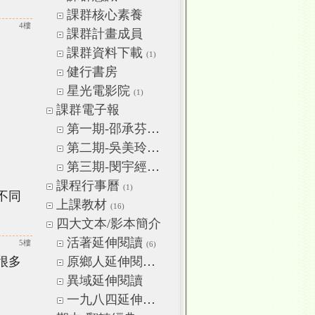
課群核心素養
4樓
課群計畫成員
課群資料下載
(1)
健行書房
星光電影院
(1)
課群電子報
第一期-邵承芬老師
(8)
第二期-吳美玲老師
第三期-閔宇經老師
課程行事曆
(1)
不同
上課教材
(16)
四大文本/影本簡介
活著延伸閱讀
5樓
(6)
很多
原鄉人延伸閱讀
(7)
異域延伸閱讀
一九八四延伸閱讀
(1)