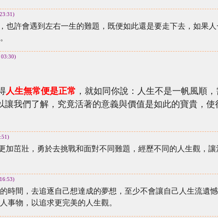
23:31)
，也許會遇到左右一生的難題，既便如此還是要走下去，如果人
。
 03:30)
得
人生無常便是正常
，就如同你說：人生不是一帆風順，
以讓我們了解，究竟活著的意義與價值是如此的寶貴，使
:51)
更加茁壯，勇於去挑戰和面對不同難題，經歷不同的人生觀，讓
16:53)
的時間，去追逐自己想達成的夢想，至少不會讓自己人生流遺憾
人事物，以追求更完美的人生觀。