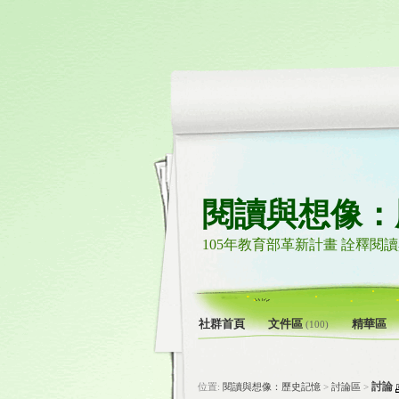
閱讀與想像：
105年教育部革新計畫 詮釋閱
社群首頁
文件區
精華區
(100)
討論
位置:
閱讀與想像：歷史記憶
>
討論區
>