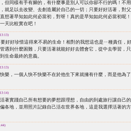
，但同樣有手有腳的，有什麼事是別人可以你卻不行的嗎！不用
，就足以去改變、去創造屬於自己的一切；只要好好活著，對父
直想著早知如此何必當初，對呀！真的是早知如此何必當初呢！
一天比較實在吧！
13:13)
，要好好珍惜這得來不易的生命！相對的我想這也是ㄧ種責任，
管遇到什麼困難，只要活著就能好好去體會它，從中去學習，只
到生命最終的意義。
13:13)
快樂，一個人快不快樂不在於他生下來就擁有什麼，而是他為了
13:14)
活著實踐自己所有想要的夢想跟理想，自由的到處旅行讓自己的
偏各地，並用照片記錄自己活在世界各地，這是我選擇活著的方
:44)