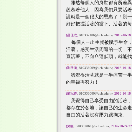
雖然每個人的身世都有所差異
羨慕著他人，因為我們只要活著
說就是一個很大的恩惠了！別一
好好把握活著的當下、活著的每
(呂佳欣,
B10337106@uch.edu.tw
, 2016-10-18 
每個人ㄧ出生就被賦予生命
活著，感受生活周遭的一切，不
直活著，不向命運低頭，就能找
(劉啟漢,
B10336099@uch.edu.tw
, 2016-10-18 
我覺得活著就是一半痛苦一半
的幸福再努力！
(陳冠齊,
B10336080@uch.edu.tw
, 2016-10-18 
我覺得自己享受自由的活著，
都存在於各地，讓自己的生命走
自由的活著沒有壓力跟拘束。
(沛頤,
B10332060@uch.edu.tw
, 2016-10-24 22