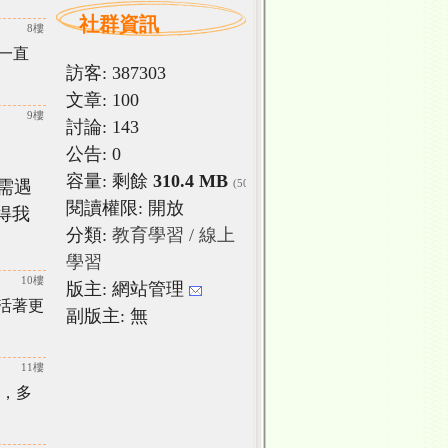
社群資訊
8樓
一直
訪客: 387303
文章: 100
9樓
討論: 143
公告: 0
容量: 剩餘
310.4 MB
需遇
(500 MB)
閱讀權限: 開放
得我
分類:
教育學習 / 線上
學習
10樓
版主: 網站管理
活著更
副版主: 無
11樓
，多