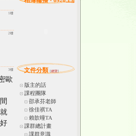
相簿輪播 - 0920上課剪影
1樓
2樓
文件分類
3樓
[
總覽
]
密歐
版主的話
課程團隊
間
邵承芬老師
徐佳祺TA
就
賴歆曈TA
好
課群總計畫
課群意識