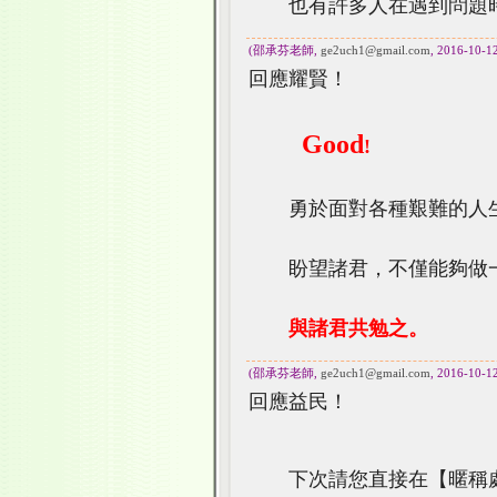
也有許多人在遇到問題時
(邵承芬老師,
ge2uch1@gmail.com
, 2016-10-1
回應耀賢！
Good
!
勇於面對各種艱難的人生
盼望諸君，不僅能夠做一
與諸君共勉
之。
(邵承芬老師,
ge2uch1@gmail.com
, 2016-10-1
回應益民！
下次請您直接在【暱稱處