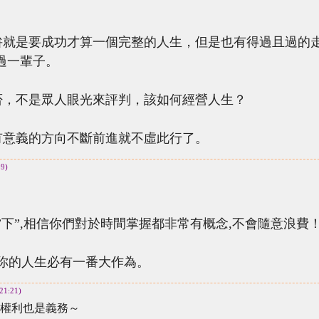
就是要成功才算一個完整的人生，但是也有得過且過的
過一輩子。
，不是眾人眼光來評判，該如何經營人生？
意義的方向不斷前進就不虛此行了。
39)
下”,相信你們對於時間掌握都非常有概念,不會隨意浪費
你的人生必有一番大作為。
21:21)
權利也是義務～