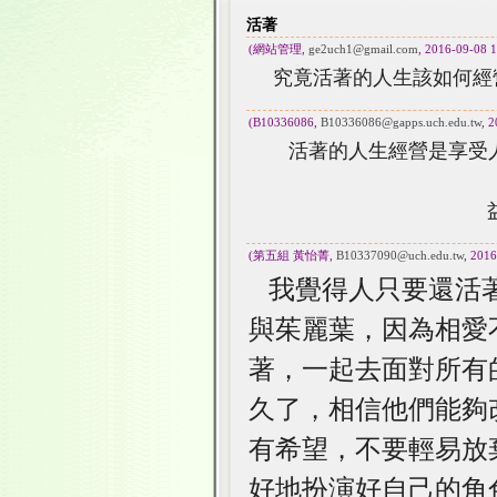
活著
(網站管理,
ge2uch1@gmail.com
, 2016-09-08 1
究竟活著的人生該如何經
(B10336086,
B10336086@gapps.uch.edu.tw
, 
活著的人生經營是享受人
益
(第五組 黃怡菁,
B10337090@uch.edu.tw
, 201
我覺得人只要還活
與茱麗葉，因為相愛
著，一起去面對所有
久了，相信他們能夠
有希望，不要輕易放
好地扮演好自己的角