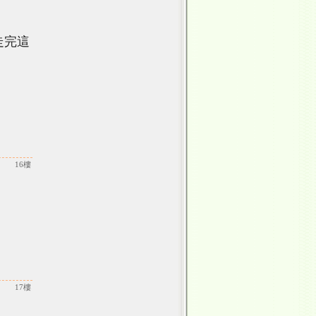
走完這
16樓
！
17樓