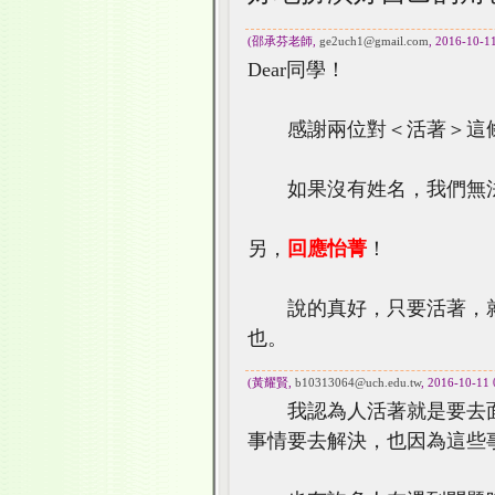
(邵承芬老師,
ge2uch1@gmail.com
, 2016-10-1
Dear同學！
感謝兩位對＜活著＞這條
如果沒有姓名，我們無法
另，
回應怡菁
！
說的真好，只要活著，就
也。
(黃耀賢,
b10313064@uch.edu.tw
, 2016-10-11 
我認為人活著就是要去面
事情要去解決，也因為這些