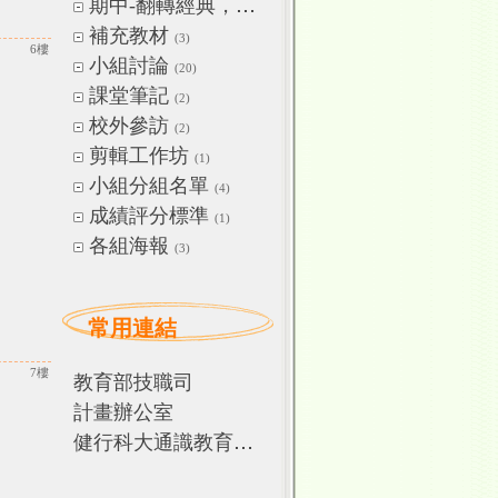
期中-翻轉經典，玩讀文字
(3)
補充教材
(3)
6樓
小組討論
(20)
課堂筆記
(2)
校外參訪
(2)
剪輯工作坊
(1)
小組分組名單
(4)
成績評分標準
(1)
各組海報
(3)
常用連結
7樓
教育部技職司
計畫辦公室
健行科大通識教育中心