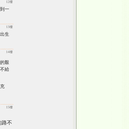
12樓
到一
13樓
出生
14樓
的艱
不給
充
15樓
的路不