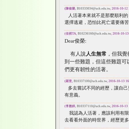
(陳俊榮,
B10333034@uch.edu.tw
, 2016-10-12 
人活著本來就不是那麼順利的
選擇逃避，恐怕比死亡還要痛苦
(佳祺TA,
B10236160@uch.edu.tw
, 2016-10-13
Dear俊榮:
有人說
人生無常
，但我覺
到一些難題，但這些難題可
們更有韌性的活著。
(羅萱,
B10337100@uch.edu.tw
, 2016-10-13 16
多去嘗試不同的經歷，讓自己
有意義。
(李雅婷,
B10337110@uch.edu.tw
, 2016-10-13 
我認為人活著，應該利用有限
去看看外面的時世界，經歷更多