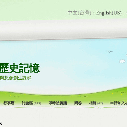
中文(台灣)
English(US)
歷史記憶
讀與想像創生課群
行事曆
討論區
即時塗鴉牆
問卷
相簿
申請加入
(143)
(42)