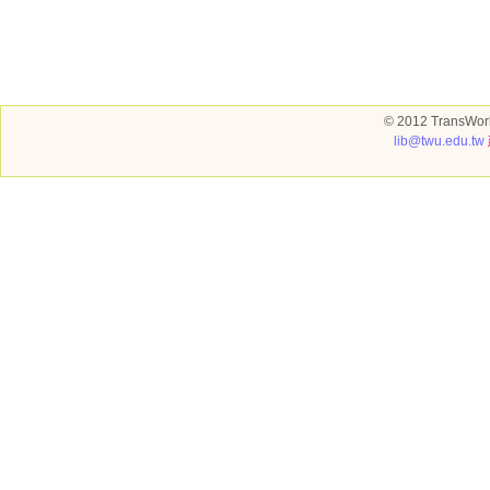
© 2012 TransWorl
lib@twu.edu.tw