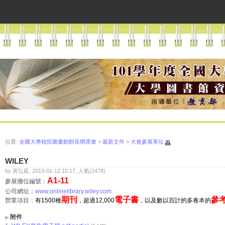
位置:
全國大專校院圖書館館長聯席會
>
最新文件
>
大會參展單位
WILEY
by 黃弘延, 2013-01-12 10:17, 人氣(2478)
A1-11
參展攤位編號：
公司網址：
www.onlinelibrary.wiley.com
期刊
電子書
參
營業項目：
有1500種
，超過12,000
，以及數以百計的多卷本的
附件