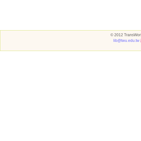
© 2012 TransWorl
lib@twu.edu.tw