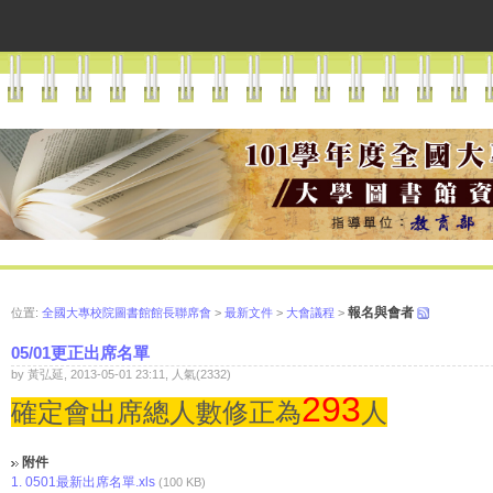
報名與會者
位置:
全國大專校院圖書館館長聯席會
>
最新文件
>
大會議程
>
05/01更正出席名單
by 黃弘延, 2013-05-01 23:11, 人氣(2332)
293
確定會出席總人數修正為
人
附件
1.
0501最新出席名單.xls
(100 KB)